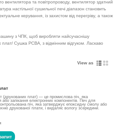
ого вентилятора та повітропроводу, вентилятор здатний
тура настільної сушильної печі діапазон становить
ктуальне керування, із захистом від перегріву, а також
 машину з ЧПК, щоб виробляти найсучаснішу
плат/ Сушка PCBA, з відмінним відгуком. Ласкаво
View as
плат
т (друкованих плат) — це промислова піч, яка
я або запікання електронних компонентів. Печ для
контрольована піч, яка затверджує епоксидну смолу або
рхню друкованої плати, і видаляє вологу зсередини.
м
запит