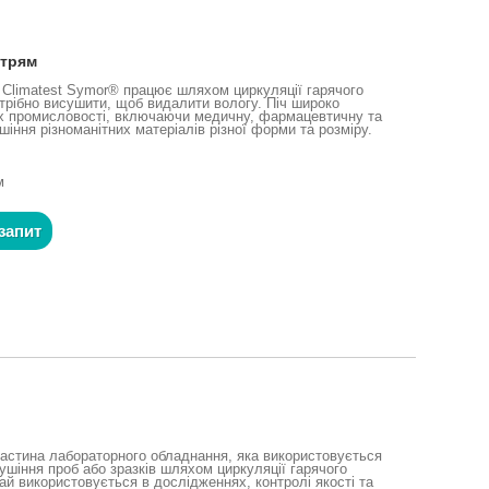
ітрям
м Climatest Symor® працює шляхом циркуляції гарячого
потрібно висушити, щоб видалити вологу. Піч широко
ях промисловості, включаючи медичну, фармацевтичну та
іння різноманітних матеріалів різної форми та розміру.
м
запит
частина лабораторного обладнання, яка використовується
сушіння проб або зразків шляхом циркуляції гарячого
чай використовується в дослідженнях, контролі якості та