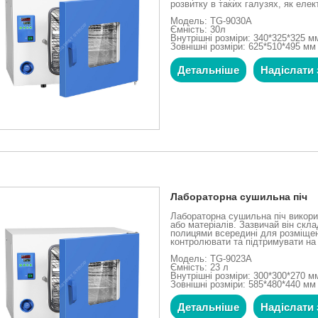
розвитку в таких галузях, як еле
Модель: TG-9030A
Ємність: 30л
Внутрішні розміри: 340*325*325 м
Зовнішні розміри: 625*510*495 мм
Детальніше
Надіслати 
Лабораторна сушильна піч
Лабораторна сушильна піч викори
або матеріалів. Зазвичай він скл
полицями всередині для розміщен
контролювати та підтримувати на
Модель: TG-9023A
Ємність: 23 л
Внутрішні розміри: 300*300*270 м
Зовнішні розміри: 585*480*440 мм
Детальніше
Надіслати 