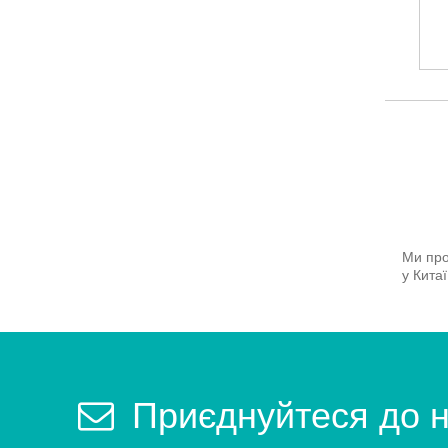
Ми про
у Кита
Приєднуйтеся до 