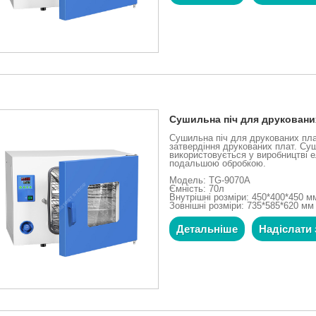
Сушильна піч для друковани
Сушильна піч для друкованих пла
затвердіння друкованих плат. Су
використовується у виробництві е
подальшою обробкою.
Модель: TG-9070A
Ємність: 70л
Внутрішні розміри: 450*400*450 м
Зовнішні розміри: 735*585*620 мм
Детальніше
Надіслати 