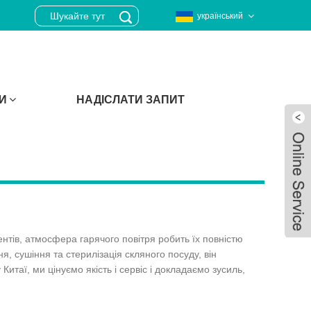
український
И
НАДІСЛАТИ ЗАПИТ
нтів, атмосфера гарячого повітря робить їх повністю
я, сушіння та стерилізація скляного посуду, він
итаї, ми цінуємо якість і сервіс і докладаємо зусиль,
Live