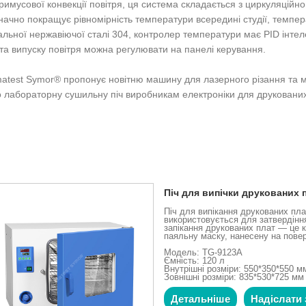
имусової конвекції повітря, ця система складається з циркуляційн
ачно покращує рівномірність температури всередині студії, темпера
льної нержавіючої сталі 304, контролер температури має PID інтеле
я та випуску повітря можна регулювати на панелі керування.
imatest Symor® пропонує новітню машину для лазерного різання та
лабораторну сушильну піч виробникам електроніки для друкованих 
Піч для випічки друкованих 
Піч для випікання друкованих пла
використовується для затвердінн
запікання друкованих плат — це 
паяльну маску, нанесену на пове
Модель: TG-9123A
Ємність: 120 л
Внутрішні розміри: 550*350*550 м
Зовнішні розміри: 835*530*725 мм
Детальніше
Надіслати 