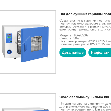
Піч для сушіння гарячим пов
Сушильна піч із гарячим повітря
повітря навколо матеріалів, які 
використовується в різних галуз
електронну промисловість для суш
Модель: TG-9053A
Ємність: 50л
Внутрішні розміри: 420*350*350 м
Зовнішні розміри: 700*530*515 мм
Детальніше
Надіслати 
Опалювально-сушильна піч
Піч для нагріву та сушіння — це 
для рівномірного нагрівання або 
повітря всередині печі. Він зазви