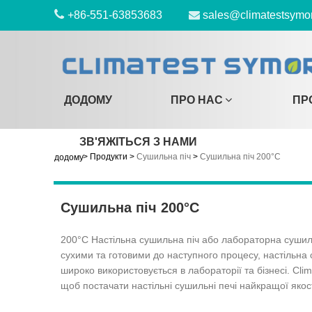
+86-551-63853683
sales@climatestsymo
ДОДОМУ
ПРО НАС
ПР
ЗВ'ЯЖІТЬСЯ З НАМИ
>
Продукти
>
Сушильна піч
>
Сушильна піч 200°C
додому
Сушильна піч 200°C
200°C Настільна сушильна піч або лабораторна сушиль
сухими та готовими до наступного процесу, настільна с
широко використовується в лабораторії та бізнесі. Cli
щоб постачати настільні сушильні печі найкращої якості 