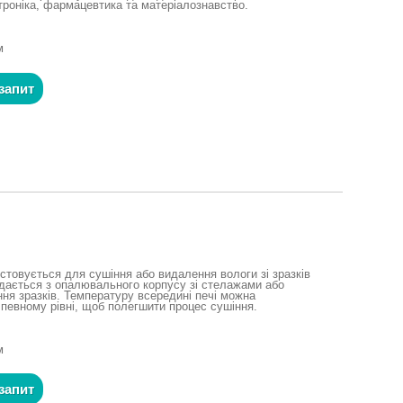
ктроніка, фармацевтика та матеріалознавство.
м
запит
стовується для сушіння або видалення вологи зі зразків
адається з опалювального корпусу зі стелажами або
ня зразків. Температуру всередині печі можна
 певному рівні, щоб полегшити процес сушіння.
м
запит