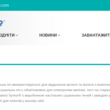
r.com
ОДУКТИ
НОВИНИ
ЗАВАНТАЖИТ
на піч використовується для видалення вологи та вологи з компоне
ушильна піч є обов’язковою для електроніки випічка, тест на старінн
matest Symor® є виробником настільних сушильних печей і заводом у К
для клієнтів у всьому світі.