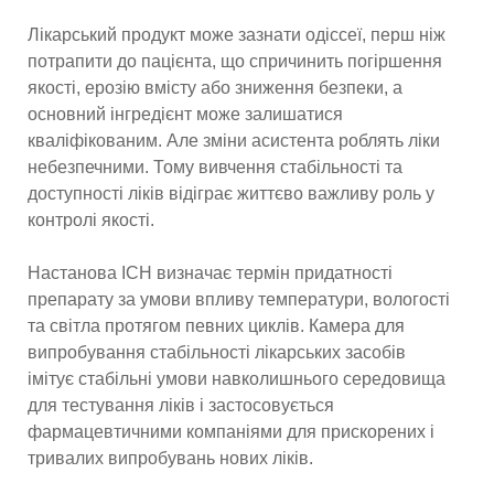
Лікарський продукт може зазнати одіссеї, перш ніж
потрапити до пацієнта, що спричинить погіршення
якості, ерозію вмісту або зниження безпеки, а
основний інгредієнт може залишатися
кваліфікованим. Але зміни асистента роблять ліки
небезпечними. Тому вивчення стабільності та
доступності ліків відіграє життєво важливу роль у
контролі якості.
Настанова ICH визначає термін придатності
препарату за умови впливу температури, вологості
та світла протягом певних циклів. Камера для
випробування стабільності лікарських засобів
імітує стабільні умови навколишнього середовища
для тестування ліків і застосовується
фармацевтичними компаніями для прискорених і
тривалих випробувань нових ліків.