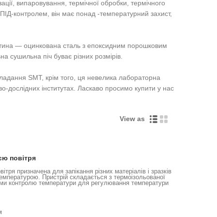
ації, випаровування, термічної обробки, термічного
ІД-контролем, він має понад -температурний захист,
частина — оцинкована сталь з епоксидним порошковим
ьна сушильна піч буває різних розмірів.
кладання SMT, крім того, ця невелика лабораторна
во-дослідних інститутах. Ласкаво просимо купити у нас
View as
єю повітря
ітря призначена для запікання різних матеріалів і зразків
емпературою. Пристрій складається з термоізольованої
еми контролю температури для регулювання температури
м