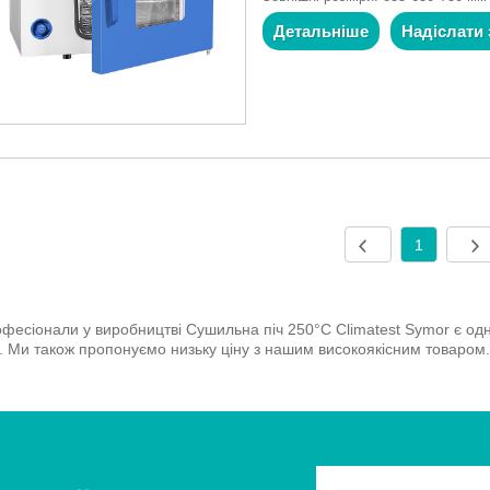
Детальніше
Надіслати 
1
фесіонали у виробництві Сушильна піч 250°C Climatest Symor є одн
ї. Ми також пропонуємо низьку ціну з нашим високоякісним товаром. 