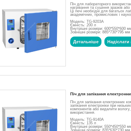
Піч для лабораторного використа
нагрівання та сушіння зразків аб
Ці печі необхідні для багатьох л
академічних, промислових і науко
Модель: TG-9203A
Ємність: 200 л
Внутрішні розміри: 600*550*600 м
Зовнішні розміри: 885*730*795 мм
Детальніше
Надіслати 
Піч для запікання електронн
Піч для запікання електронних к
запікання електроніки при низьки
компонентів або видалити вологу,
використання.
Модель: TG-9140A
Ємність: 135 л
Внутрішні розміри: 550*450*550 м
Зовнішні розміри: 835*630*730 мм