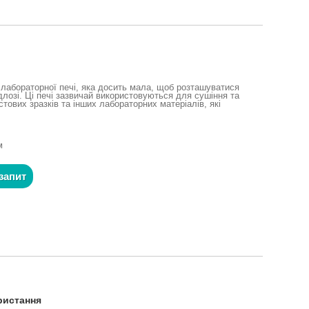
 лабораторної печі, яка досить мала, щоб розташуватися
ідлозі. Ці печі зазвичай використовуються для сушіння та
стових зразків та інших лабораторних матеріалів, які
м
запит
ристання