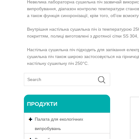
Невелика лабораторна сушильна піч зазвичай використо
випробування, діапазон контролю температури станов
а також функція синхронізації, крім того, об'єм всмок
Внутрішня настільна сушильна піч із температурою 25
покриттям, полиці виготовлені з дротяної сітки SS 304,
Настільна сушильна піч підходить для запікання елект
сушильна піч також широко застосовується на гірничод
настільну сушильну піч 250°C.
ПРОДУКТИ
Палата для екологічних
випробувань