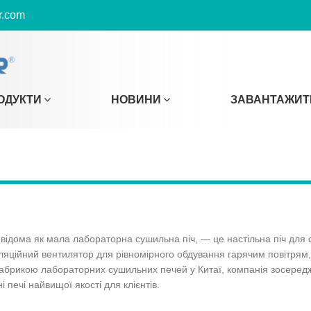
r.com
ОДУКТИ
НОВИНИ
ЗАВАНТАЖИТ
відома як мала лабораторна сушильна піч, — це настільна піч для с
уляційний вентилятор для рівномірного обдування гарячим повітря
фабрикою лабораторних сушильних печей у Китаї, компанія зосередж
і печі найвищої якості для клієнтів.