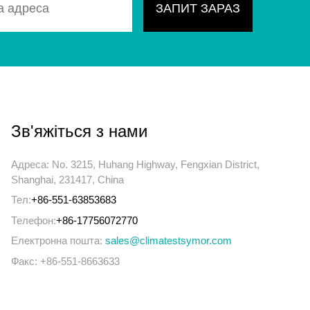
Зв'яжіться з нами
Адреса: No. 3215, Huhang Highway, Fengxian District,
Shanghai, 231417, China
Тел:
+86-551-63853683
Телефон:
+86-17756072770
Електронна пошта:
sales@climatestsymor.com
Факс: +86-551-8663633