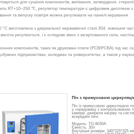
вується для сушіння компонентів, випікання, затвердіння, стериліз
ить RT+10~250 ℃, регулятор температури є цифровим дисплеєм з П
тування та випуску повітря можна регулювати на панелі керування.
0 °C виготовлена ​​з дзеркальної нержавіючої сталі 304, зовнішня 
 висота регулюється, і є оглядове вікно з загартованого скла, настіл
ронних компонентів, таких як друковані плати (PCB/PCBA) під час с
обувних підприємствах, коледжах та університетах, а також у науко
Піч з примусовою циркуляці
Піч із примусовою циркуляцією пов
у середовищі з контрольованою т
камери, джерела нагріву та сист
всередині печі.
Модель: TG-9030A
Ємність: 30л
Внутрішні розміри: 340*325*325 м