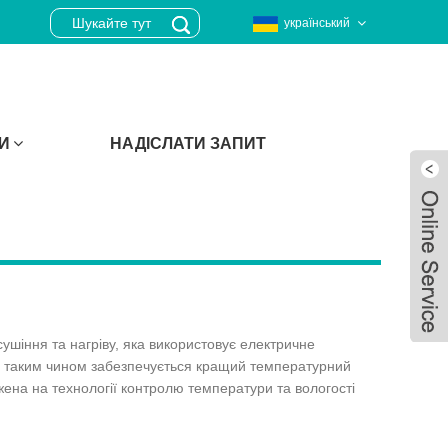
український
И
НАДІСЛАТИ ЗАПИТ
ушіння та нагріву, яка використовує електричне
м, таким чином забезпечується кращий температурний
ена на технології контролю температури та вологості
Live