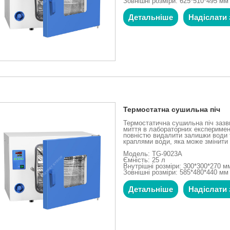
Зовнішні розміри: 625*510*495 мм
Детальніше
Надіслати 
Термостатна сушильна піч
Термостатична сушильна піч зазв
миття в лабораторних експеримен
повністю видалити залишки води т
краплями води, яка може змінити 
Модель: TG-9023A
Ємність: 25 л
Внутрішні розміри: 300*300*270 м
Зовнішні розміри: 585*480*440 мм
Детальніше
Надіслати 