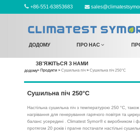
+86-551-63853683
sales@climatestsymo
ДОДОМУ
ПРО НАС
ПР
ЗВ'ЯЖІТЬСЯ З НАМИ
>
Продукти
>
Сушильна піч
>
Сушильна піч 250°C
додому
Сушильна піч 250°C
Настільна сушильна піч з температурою 250 °C, також 
нагрівання для генерування гарячого повітря та цирк
баланс усередині . Climatest Symor® є виробником і 
протягом 20 років і прагне постачати настільні сушильн