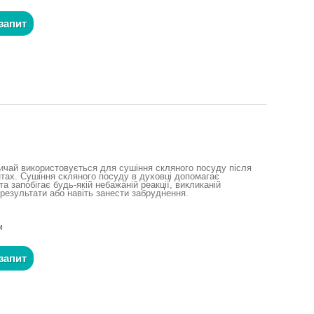
запит
ичай використовується для сушіння скляного посуду після
тах. Сушіння скляного посуду в духовці допомагає
а запобігає будь-якій небажаній реакції, викликаній
результати або навіть занести забруднення.
м
запит