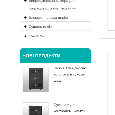
Випробувальна камера для
прискореного вивітрювання
Електронна суха шафа
Сушильна піч
Точна піч
НОВІ ПРОДУКТИ
Нижче 1% відносної
вологості в сухому
шафі
Сухі шафи з
контролем низької