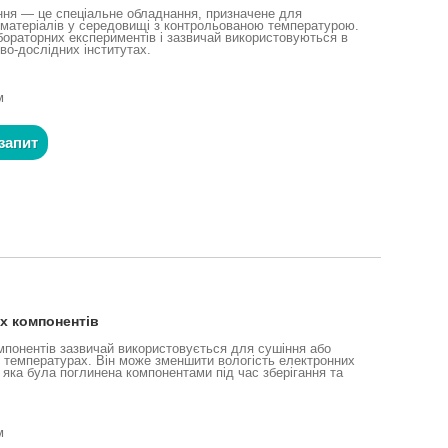
ння — це спеціальне обладнання, призначене для
о матеріалів у середовищі з контрольованою температурою.
абораторних експериментів і зазвичай використовуються в
во-дослідних інститутах.
м
запит
их компонентів
омпонентів зазвичай використовується для сушіння або
х температурах. Він може зменшити вологість електронних
 яка була поглинена компонентами під час зберігання та
м