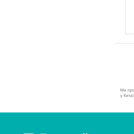
Ми про
у Кита