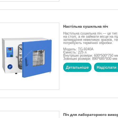
Настільна сушильна піч
Настільна сушильна піч — це тип
на столі, а не займати місце на п
затвердіння невеликих зразків, те
потребують термічної обробки.
Модель: TG-9240A
Ємність: 225 л
Внутрішні розміри: 600*500*750 м
Зовнішні розміри: 890*685*930 мм
Детальніше
Надіслати 
Піч для лабораторного вико