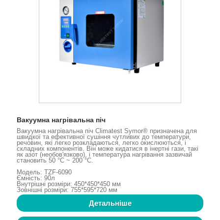
Вакуумна нагрівальна піч
Вакуумна нагрівальна піч Climatest Symor® призначена для
швидкої та ефективної сушіння чутливих до температури,
речовин, які легко розкладаються, легко окислюються, і
складних компонентів. Він може кидатися в інертні гази, такі
як азот (необов'язково), і температура нагрівання зазвичай
становить 50 °C ~ 200 °C.
Модель: TZF-6090
Ємність: 90л
Внутрішні розміри: 450*450*450 мм
Зовнішні розміри: 755*595*720 мм
Детальніше