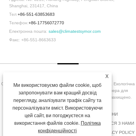
Shanghai, 231417, China
Тел:
+86-551-63853683
Телефон:
+86-17756072770
Електронна пошта:
sales@climatestsymor.com
Факс: +86-551-8663633
X
Copyright © Symor Instrument Equipment Co., Ltd., 2022. Екологічна
Ми використовуємо файли cookie, щоб
випробувальна камера, електронна суха шафа, камера для
запропонувати вам кращий досвід
випробувань на прискорене вивітрювання. Усі права захищено.
перегляду, аналізувати трафік сайту та
персоналізувати вміст. Використовуючи
ДОДОМУ
ПРО НАС
ПРОДУКТИ
НОВИНИ
цей сайт, ви погоджуєтеся на
використання файлів cookie.
Політика
ЗАВАНТАЖИТИ
НАДІСЛАТИ ЗАПИТ
ЗВ'ЯЖІТЬСЯ З НАМИ
конфіденційності
ПОСИЛАННЯ
SITEMAP
RSS
XML
PRIVACY POLICY