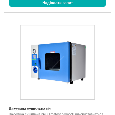
Надіслати запит
Вакуумна сушильна піч
Вакуумна сушильна піч Climatest Symor® використовується