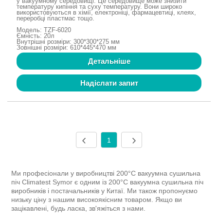
у вакуумному середовищі. Це середовище може знизити
температуру кипіння та суху температуру. Вони широко
використовуються в хімії, електроніці, фармацевтиці, клеях,
переробці пластмас тощо.
Модель: TZF-6020
Ємність: 20л
Внутрішні розміри: 300*300*275 мм
Зовнішні розміри: 610*445*470 мм
Детальніше
Надіслати запит
1
Ми професіонали у виробництві 200°C вакуумна сушильна
піч Climatest Symor є одним із 200°C вакуумна сушильна піч
виробників і постачальників у Китаї. Ми також пропонуємо
низьку ціну з нашим високоякісним товаром. Якщо ви
зацікавлені, будь ласка, зв'яжіться з нами.