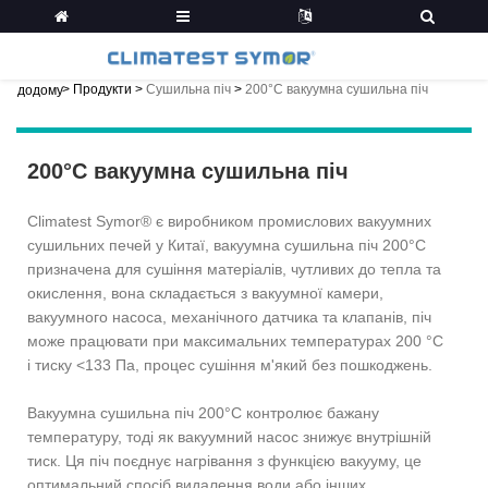
>
Продукти
>
Сушильна піч
>
200°C вакуумна сушильна піч
додому
200°C вакуумна сушильна піч
Climatest Symor® є виробником промислових вакуумних
сушильних печей у Китаї, вакуумна сушильна піч 200°C
призначена для сушіння матеріалів, чутливих до тепла та
окислення, вона складається з вакуумної камери,
вакуумного насоса, механічного датчика та клапанів, піч
може працювати при максимальних температурах 200 °C
і тиску <133 Па, процес сушіння м'який без пошкоджень.
Вакуумна сушильна піч 200°C контролює бажану
температуру, тоді як вакуумний насос знижує внутрішній
тиск. Ця піч поєднує нагрівання з функцією вакууму, це
оптимальний спосіб видалення води або інших