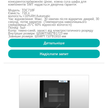
конкурентоспроможною ціною, кожна суха шафа для
компонентів SMT надається дворічна гарантія.
Модель: TDC718F
Ємність: 718 л
вологість:<10%RH Automatic
Час відновлення: Макс. 30 хвилин після відкритих дверей, 30
секунд, потім закритих. (Температура навколишнього
середовища 25°C 60% відносної вологості)
Полиці: 5шт
Колір: темно-синій, захист від електростатичного розряду
Внутрішні розміри: Ш596*Г682*В1723 мм
Зовнішні розміри: Ш598*Г710*В1910 мм
Детальніше
Надіслати запит