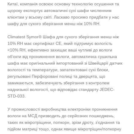
Китаї, компанія освоює основну технологію осушення та
щороку експортує автоматичні сухі шафи численним
клієнтам у всьому світі. Ласкаво просимо придбати у нас
шафу для сухого зберігання менш ніж 10% RH.
Climatest Symor® Шафа для сухого зберігання менш ніж
10% RH має сертифікат CE, який підтримує вологість
<10% RH, ефективно захищає ваші чутливі до вологи
об’єкти від проникнення вологи, автоматична сушильна
шафа має оригінальний імпортований зі Швейцарії датчик
вологості та температури, запатентовані сухі блоки,
регульовані Перфоровані полиці та дверцята, що
замикаються, забезпечують зберігання з контролем
наднизької вологості, що відповідає стандарту JEDEC-
STD-033.
У промисловості виробництва електроніки проникнення
вологи на МСД призводить до серйозних пошкоджень,
таких як мікротріщини, попкорн, зрізи дроту, з’єднання та
підйом матриці тощо, однак явище мікротріщин/попкорну