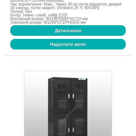
Вологість:<10%RH Automatic
Час відновлення: Макс. Через 30 хв після відкритих дверей
30 секунд, потім закриті. (Ambient 25 ℃ 60%RH)
Полиці: 5шт
Колір: темно -синій, сейф ESD
Внутрішній розмір: W1198*D682*H1723 мм
Зовнішній розмір: W1200*D710*H1910 мм
Детальніше
Надіслати запит