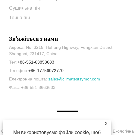
Сушильна піч
Точна піч
Зв'яжіться з нами
Адреса: No. 3215, Huhang Highway, Fengxian District,
Shanghai, 231417, China
Тел:
+86-551-63853683
Телефон:
+86-17756072770
Електронна пошта:
sales@climatestsymor.com
Факс: +86-551-8663633
X
Copyright © Symor Instrument Equipment Co., Ltd., 2022. Екологічна
Ми використовуємо файли cookie, щоб