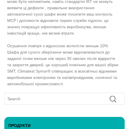
може бути непомітним, навіть стандартні ІКТ не можуть
виявити ці дефекти , правильне використання
автоматичної сухої шафи може посилити ваш контроль
МСР і допомогти відновити термін служби підлоги, це
значно покращує ефективність виробництва, менше
інвестицій краще, ніж великі втрати.
Осушення повітря з відносною вологістю менше 10%
Шафа для сухого зберігання може відновлюватися до
заданої точки менше ніж через 30 хвилин після відкриття
та закриття дверей, це хороший помічник для вашої збірки
SMT, Climatest Symor® співпрацює зі всесвітньо відомими
виробниками електроніки та напівпровідників, сонячної та
автомобільної промисловості.
ПРОДУКТИ