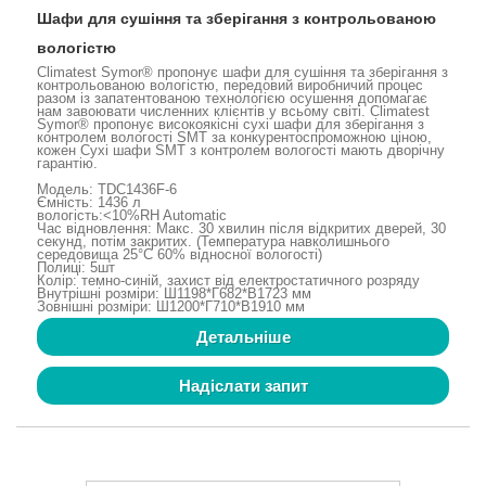
Шафи для сушіння та зберігання з контрольованою
вологістю
Climatest Symor® пропонує шафи для сушіння та зберігання з
контрольованою вологістю, передовий виробничий процес
разом із запатентованою технологією осушення допомагає
нам завоювати численних клієнтів у всьому світі. Climatest
Symor® пропонує високоякісні сухі шафи для зберігання з
контролем вологості SMT за конкурентоспроможною ціною,
кожен Сухі шафи SMT з контролем вологості мають дворічну
гарантію.
Модель: TDC1436F-6
Ємність: 1436 л
вологість:<10%RH Automatic
Час відновлення: Макс. 30 хвилин після відкритих дверей, 30
секунд, потім закритих. (Температура навколишнього
середовища 25°C 60% відносної вологості)
Полиці: 5шт
Колір: темно-синій, захист від електростатичного розряду
Внутрішні розміри: Ш1198*Г682*В1723 мм
Зовнішні розміри: Ш1200*Г710*В1910 мм
Детальніше
Надіслати запит