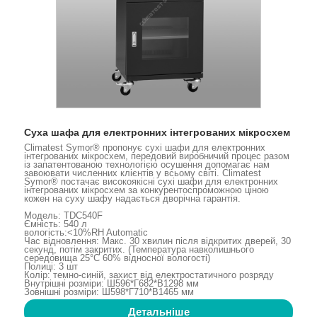
Суха шафа для електронних інтегрованих мікросхем
Climatest Symor® пропонує сухі шафи для електронних
інтегрованих мікросхем, передовий виробничий процес разом
із запатентованою технологією осушення допомагає нам
завоювати численних клієнтів у всьому світі. Climatest
Symor® постачає високоякісні сухі шафи для електронних
інтегрованих мікросхем за конкурентоспроможною ціною
кожен на суху шафу надається дворічна гарантія.
Модель: TDC540F
Ємність: 540 л
вологість:<10%RH Automatic
Час відновлення: Макс. 30 хвилин після відкритих дверей, 30
секунд, потім закритих. (Температура навколишнього
середовища 25°C 60% відносної вологості)
Полиці: 3 шт
Колір: темно-синій, захист від електростатичного розряду
Внутрішні розміри: Ш596*Г682*В1298 мм
Зовнішні розміри: Ш598*Г710*В1465 мм
Детальніше