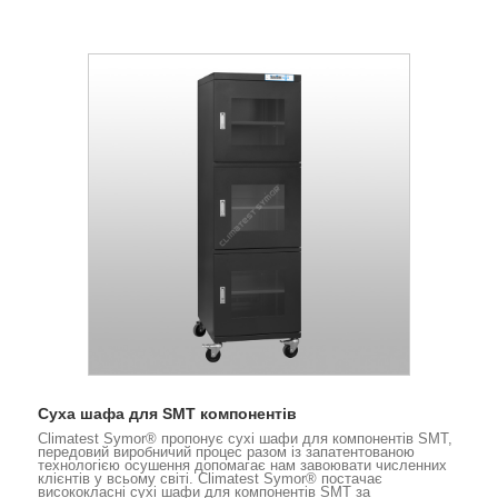
Суха шафа для SMT компонентів
Climatest Symor® пропонує сухі шафи для компонентів SMT,
передовий виробничий процес разом із запатентованою
технологією осушення допомагає нам завоювати численних
клієнтів у всьому світі. Climatest Symor® постачає
висококласні сухі шафи для компонентів SMT за