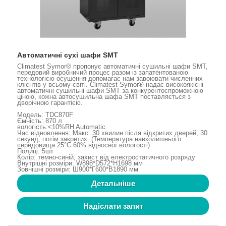
Автоматичні сухі шафи SMT
Climatest Symor® пропонує автоматичні сушильні шафи SMT,
передовий виробничий процес разом із запатентованою
технологією осушення допомагає нам завоювати численних
клієнтів у всьому світі. Climatest Symor® надає високоякісні
автоматичні сушильні шафи SMT за конкурентоспроможною
ціною, кожна автосушильна шафа SMT поставляється з
дворічною гарантією.
Модель: TDC870F
Ємність: 870 л
вологість:<10%RH Automatic
Час відновлення: Макс. 30 хвилин після відкритих дверей, 30
секунд, потім закритих. (Температура навколишнього
середовища 25°C 60% відносної вологості)
Полиці: 5шт
Колір: темно-синій, захист від електростатичного розряду
Внутрішні розміри: W898*D572*H1698 мм
Зовнішні розміри: Ш900*Г600*В1890 мм
Детальніше
Надіслати запит