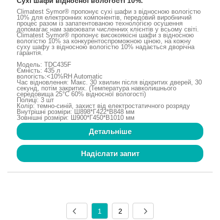
Сухі шафи відносної вологості 10%.
Climatest Symor® пропонує сухі шафи з відносною вологістю
10% для електронних компонентів, передовий виробничий
процес разом із запатентованою технологією осушення
допомагає нам завоювати численних клієнтів у всьому світі.
Climatest Symor® пропонує високоякісні шафи з відносною
вологістю 10% за конкурентоспроможною ціною, на кожну
суху шафу з відносною вологістю 10% надається дворічна
гарантія.
Модель: TDC435F
Ємність: 435 л
вологість:<10%RH Automatic
Час відновлення: Макс. 30 хвилин після відкритих дверей, 30
секунд, потім закритих. (Температура навколишнього
середовища 25°C 60% відносної вологості)
Полиці: 3 шт
Колір: темно-синій, захист від електростатичного розряду
Внутрішні розміри: Ш898*Г422*В848 мм
Зовнішні розміри: Ш900*Г450*В1010 мм
Детальніше
Надіслати запит
1
2