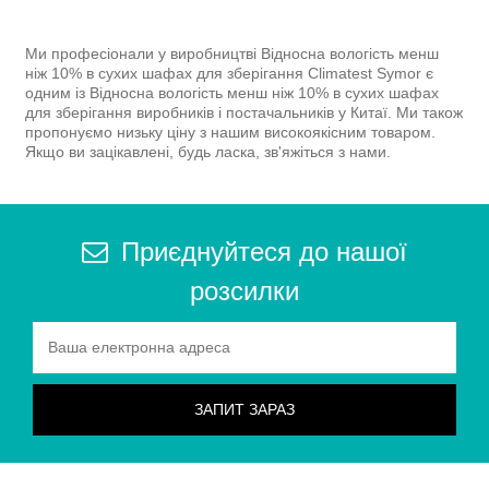
Ми професіонали у виробництві Відносна вологість менш
ніж 10% в сухих шафах для зберігання Climatest Symor є
одним із Відносна вологість менш ніж 10% в сухих шафах
для зберігання виробників і постачальників у Китаї. Ми також
пропонуємо низьку ціну з нашим високоякісним товаром.
Якщо ви зацікавлені, будь ласка, зв'яжіться з нами.
Приєднуйтеся до нашої
розсилки