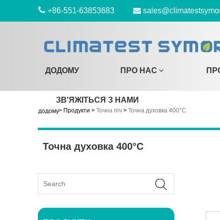
+86-551-63853683
sales@climatestsymo
ДОДОМУ
ПРО НАС
ПР
ЗВ'ЯЖІТЬСЯ З НАМИ
>
Продукти
>
Точна піч
>
Точна духовка 400°C
додому
Точна духовка 400°C