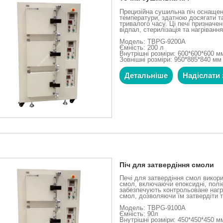
Прецизійна сушильна піч оснаще
температури, здатною досягати т
тривалого часу. Ці печі призначен
відпал, стерилізація та нагрівання
Модель: TBPG-9200A
Ємність: 200 л
Внутрішні розміри: 600*600*600 м
Зовнішні розміри: 950*885*840 мм
Детальніше
Надіслати 
Піч для затвердіння смоли
Печі для затвердіння смол викори
смол, включаючи епоксидні, поліеф
забезпечують контрольоване нагр
смол, дозволяючи їм затвердіти 
Модель: TBPG-9100A
Ємність: 90л
Внутрішні розміри: 450*450*450 м