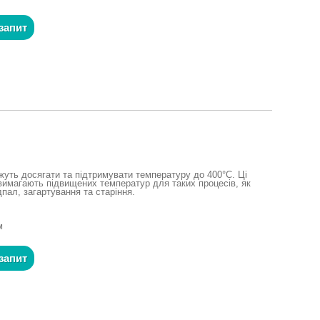
запит
жуть досягати та підтримувати температуру до 400°C. Ці
і вимагають підвищених температур для таких процесів, як
дпал, загартування та старіння.
м
запит