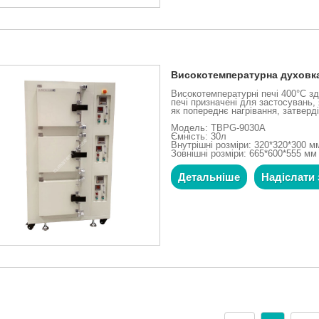
Високотемпературна духовка
Високотемпературні печі 400°C зд
печі призначені для застосувань,
як попереднє нагрівання, затверді
Модель: TBPG-9030A
Ємність: 30л
Внутрішні розміри: 320*320*300 м
Зовнішні розміри: 665*600*555 мм
Детальніше
Надіслати 