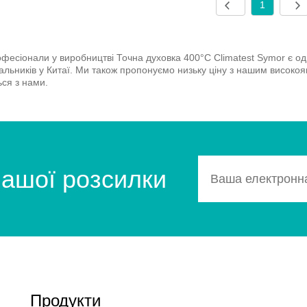
1
фесіонали у виробництві Точна духовка 400°C Climatest Symor є одн
альників у Китаї. Ми також пропонуємо низьку ціну з нашим високоя
ься з нами.
нашої розсилки
Продукти