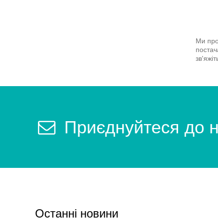
Ми про
постач
зв'яжіт
Приєднуйтеся до 
Останні новини