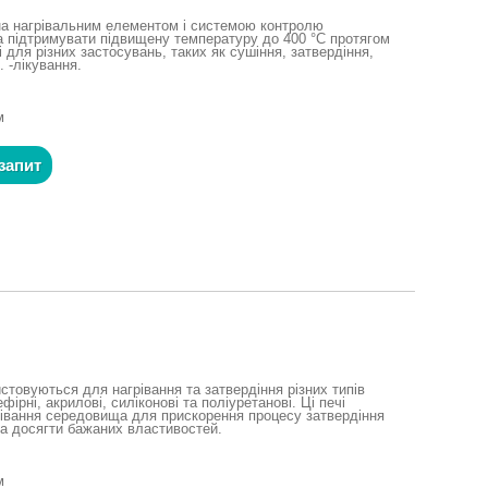
на нагрівальним елементом і системою контролю
а підтримувати підвищену температуру до 400 °C протягом
і для різних застосувань, таких як сушіння, затвердіння,
. -лікування.
м
запит
стовуються для нагрівання та затвердіння різних типів
ірні, акрилові, силіконові та поліуретанові. Ці печі
івання середовища для прискорення процесу затвердіння
та досягти бажаних властивостей.
м