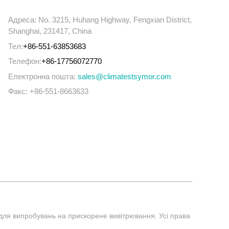
Адреса: No. 3215, Huhang Highway, Fengxian District,
Shanghai, 231417, China
Тел:
+86-551-63853683
Телефон:
+86-17756072770
Електронна пошта:
sales@climatestsymor.com
Факс: +86-551-8663633
 для випробувань на прискорене вивітрювання. Усі права