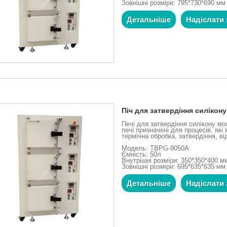
Зовнішні розміри: 795*730*690 мм
Детальніше
Надіслати 
Піч для затвердіння силікону
Печі для затвердіння силікону мо
печі призначені для процесів, як
термічна обробка, затвердіння, ві
Модель: TBPG-9050A
Ємність: 50л
Внутрішні розміри: 350*350*400 м
Зовнішні розміри: 695*635*635 мм
Детальніше
Надіслати 