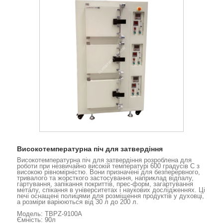
Високотемпературна піч для затвердіння
Високотемпературна піч для затвердіння розроблена для
роботи при незвичайно високій температурі 600 градусів C з
високою рівномірністю. Вони призначені для безперервного,
тривалого та жорсткого застосування, наприклад відпалу,
гартування, запікання покриттів, прес-форм, загартування
металу, спікання в університетах і наукових дослідженнях. Ці
печі оснащені полицями для розміщення продуктів у духовці,
а розміри варіюються від 30 л до 200 л.
Модель: TBPZ-9100A
Ємність: 90л