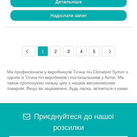
Детальніше
Надіслати запит
1
2
3
4
5
Ми професіонали у виробництві Точна піч Climatest Symor є
одним із Точна піч виробників і постачальників у Китаї. Ми
також пропонуємо низьку ціну з нашим високоякісним
товаром. Якщо ви зацікавлені, будь ласка, зв'яжіться з нами.
Приєднуйтеся до нашої
розсилки