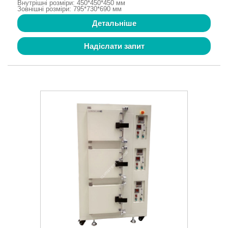
Внутрішні розміри: 450*450*450 мм
Зовнішні розміри: 795*730*690 мм
Детальніше
Надіслати запит