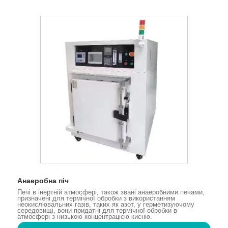
Анаеробна піч
Печі в інертній атмосфері, також звані анаеробними печами,
призначені для термічної обробки з використанням
неокислювальних газів, таких як азот, у герметизуючому
середовищі, вони придатні для термічної обробки в
атмосфері з низькою концентрацією кисню.