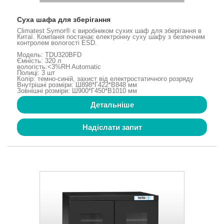
Суха шафа для зберігання
Climatest Symor® є виробником сухих шаф для зберігання в
Китаї. Компанія постачає електронну суху шафу з безпечним
контролем вологості ESD.
Модель: TDU320BFD
Ємність: 320 л
вологість:<3%RH Automatic
Полиці: 3 шт
Колір: темно-синій, захист від електростатичного розряду
Внутрішні розміри: Ш898*Г422*В848 мм
Зовнішні розміри: Ш900*Г450*В1010 мм
Детальніше
Надіслати запит