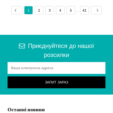
1
2
3
4
5
...
41
Приєднуйтеся до нашої
розсилки
Останні новини