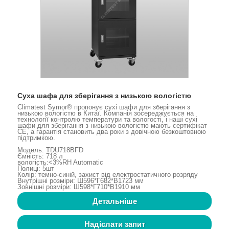
Суха шафа для зберігання з низькою вологістю
Climatest Symor® пропонує сухі шафи для зберігання з
низькою вологістю в Китаї. Компанія зосереджується на
технології контролю температури та вологості, і наші сухі
шафи для зберігання з низькою вологістю мають сертифікат
CE, а гарантія становить два роки з довічною безкоштовною
підтримкою.
Модель: TDU718BFD
Ємність: 718 л
вологість:<3%RH Automatic
Полиці: 5шт
Колір: темно-синій, захист від електростатичного розряду
Внутрішні розміри: Ш596*Г682*В1723 мм
Зовнішні розміри: Ш598*Г710*В1910 мм
Детальніше
Надіслати запит