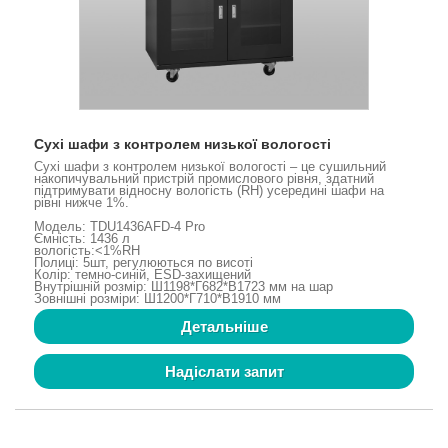
Сухі шафи з контролем низької вологості
Сухі шафи з контролем низької вологості – це сушильний
накопичувальний пристрій промислового рівня, здатний
підтримувати відносну вологість (RH) усередині шафи на
рівні нижче 1%.
Модель: TDU1436AFD-4 Pro
Ємність: 1436 л
вологість:<1%RH
Полиці: 5шт, регулюються по висоті
Колір: темно-синій, ESD-захищений
Внутрішній розмір: Ш1198*Г682*В1723 мм на шар
Зовнішні розміри: Ш1200*Г710*В1910 мм
Детальніше
Надіслати запит