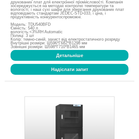
друкованих плат для електронної промисловості. Компанія
зосереджується на методах контролю температури та
вологості, і наші сухі шафи для зберігання друкованих плат
відповідають стандартам JEDEC-STD-033, і ціна, і
продуктивність конкурентоспроможні.
Модель: TDU540BFD
Ємність: 540 л
вологість:<3%RH Automatic
Полиці: 3 шт
Колір: темно-синій, захист від електростатичного розряду
Внутрішні розміри: Ш596*Г682*В1298 мм
Зовнішні розміри: Ш598*Г710*В1465 мм
Детальніше
Надіслати запит