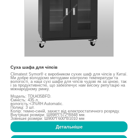
Суха шафа для чіпсів
Climatest Symor® є виробником сухих шаф для чіпсів у Китаї.
Ми добре володіємо методами контролю температури та
вологості, а наші сухі шафи для чіпсів чудові як за ціною, так
і за продуктивністю, що забезпечує нам високу репутацію на
міжнародному ринку.
Модель: TDU435BFD.
Ємність: 435 л.
вологість:<3%RH Automatic.
Полиці: 3 шт.
Колір: темно-синій, захист від електростатичного розряду.
Внутрішні розміри: Ш898*Г572*В848 мм.
Зовнішні розміри: Ш900*Г600*В1010 мм
Детальніше