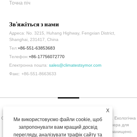
Точна піч
Зв'яжіться з нами
Адреса: No. 3215, Huhang Highway, Fengxian District,
Shanghai, 231417, China
Тел:
+86-551-63853683
Телефон:
+86-17756072770
Електронна пошта:
sales@climatestsymor.com
Факс: +86-551-8663633
X
Copyright © Symor Instrument Equipment Co., Ltd., 2022. Екологічна
Ми використовуємо файли cookie, щоб
випробувальна камера, електронна суха шафа, камера для
запропонувати вам кращий досвід
випробувань на прискорене вивітрювання. Усі права захищено.
перегляду, аналізувати трафік сайту та