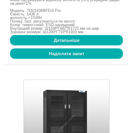
на рівні<1%.
Модель: TDU1436BFD-6 Pro
Ємність: 1436 л
вологість:<1%RH
Полиці: 5шт, регулюються по висоті
Колір: темно-синій, ESD-захищений
Внутрішній розмір: Ш1198*Г682*В1723 мм на шар
Зовнішні розміри: Ш1200*Г710*В1910 мм
Детальніше
Надіслати запит