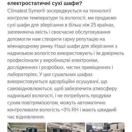
електростатичні сухі шафи?
Climatest Symor® зосереджується на технології
контролю температури та вологості, ми продаємо
сухі шафи для зберігання в більш ніж 25 країнах,
запевняюча якість і своєчасне обслуговування
допомогли нам створити гарну репутацію на
міжнародному ринку. Наші шафи для зберігання з
наднизькою вологістю використовують і їм довіряють
професіонали у виробництві електроніки,
дослідженнях і розробках, чистих приміщеннях і
лабораторіях. У цих сушильних шафах
використовуються адсорбційні осушувачі, що
самовідновлюються, щоб забезпечити атмосферу
наднизької вологості, і не потребують продувки
сухим повітрям/азотом, можуть автоматично
контролювати вологість <3% RH і мають швидкий
час відновлення.