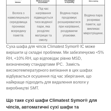
Під час
Волога з
нагрівання
Водяна пара
Водяна пара
навколишнього
підвищується
продовжує
розриває
середовища
тиск водяної
розширюватися
пакети, що
проникає
пари, яка
при нагріванні,
викликає
всередину
розділяє
роздуваючи
мікротріщини.
пакетів.
матрицю та
упаковки.
смолу.
Суха шафа для чіпсів Climatest Symor® IC може
вирішити ці складні проблеми. Ми забезпечуємо <5%
RH, <10% RH, що відповідає рівню MSD,
визначеному стандартами IPC. Замість
високотемпературного випікання в цих шафах
відбувається осушення під час зберігання, що
найкраще підходить для видалення вологи у
виробництві SMT.
Що таке сухі шафи Climatest Symor® для
чіпсів, автоматичні сухі шафи та