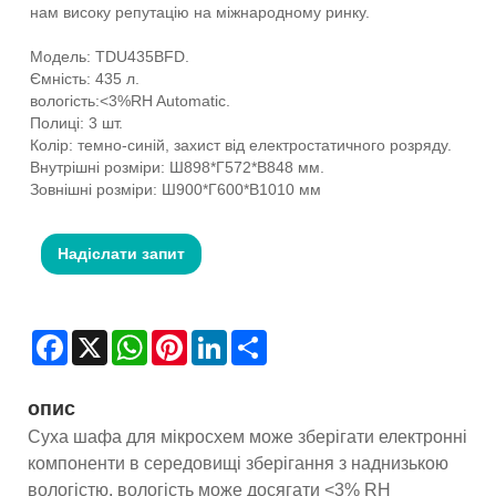
нам високу репутацію на міжнародному ринку.
Модель: TDU435BFD.
Ємність: 435 л.
вологість:<3%RH Automatic.
Полиці: 3 шт.
Колір: темно-синій, захист від електростатичного розряду.
Внутрішні розміри: Ш898*Г572*В848 мм.
Зовнішні розміри: Ш900*Г600*В1010 мм
Надіслати запит
Facebook
X
WhatsApp
Pinterest
LinkedIn
Share
опис
Суха шафа для мікросхем може зберігати електронні
компоненти в середовищі зберігання з наднизькою
вологістю, вологість може досягати <3% RH