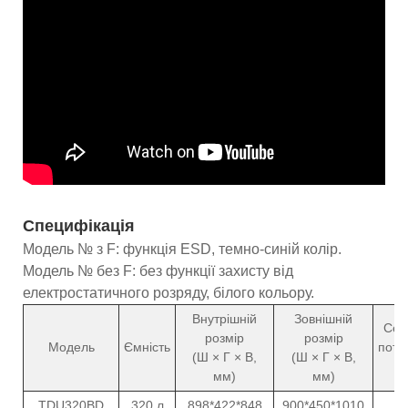
Специфікація
Модель № з F: функція ESD, темно-синій колір.
Модель № без F: без функції захисту від
електростатичного розряду, білого кольору.
Внутрішній
Зовнішній
Сер
розмір
розмір
Модель
Ємність
поту
(Ш × Г × В,
(Ш × Г × В,
(
мм)
мм)
TDU320BD
320 л
898*422*848
900*450*1010