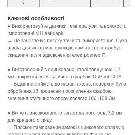
6
Ключові особливості
● Використовуйте датчики температури та вологості,
імпортовані зі Швейцарії.
→ Це забезпечує високу точність використання. Суха
шафа для чіпсів має функцію пам'яті і не потребує
скидання після відключення електроенергії.
● Виготовлений з оцинкованої сталі товщиною 1,2
мм, покритий антистатичною фарбою DuPont США.
→ Відмінна стійкість до навантажень, поверхня була
оброблена 18 процесами розпилення фарбою,
значення статичного опору досягає 106 -108 Ом.
● Вікно із високоміцного загартованого скла 3,2 мм
для кращого огляду.
→ Плоскоштампований замок із цинкового сплаву з
ідеальною повітронепроникністю та функцією