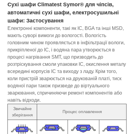
Сухі шафи Climatest Symor® для чіпсів,
автоматичні сухі шафи, електросушильні
шафи: Застосування
Електронні компоненти, такі як IC, BGA та інші MSD,
мають суворі вимоги до вологості. Вологість
головним чином проявляється в інфільтрації вологи,
прикріпленої до IC, і водяна пара утворюється в
процесі нагрівання SMT, що призводить до
розтріскування смоли упаковки IC, окислення металу
всередині корпусів IC та виходу з ладу. Крім того,
коли пристрій зварюється на друкованій платі, тиск
водяної пари також призведе до віртуального
зварювання, спричиняючи ремонт компонентів або
навіть відходи.
Звичайне
Процес оплавлення
зберігання