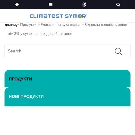
>
Продукти
>
Електронна суха шафа
>
Відносна вологість менш
додому
ніж 3% у сухих шафах для зберігання
ПРОДУКТИ
НОВІ ПРОДУКТИ