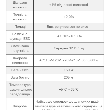
Діапазон
<1% відносної вологості
вологості
Точність
±2,0%
вологості
Полиці
5шт, регулюється по висоті
Безпечна
ТАК, 105-109 Ом
функція ESD
Споживана
Середня 32 Вт/год
потужність
Джерело
AC110V-120V, 220V-240V, 50Гц/60Гц
живлення
Вага нетто
150 кг
Вага брутто
205 кг
Температура
навколишнього
+5°C ~ 35°C
середовища
Найкраще середовище для сухих шаф –
Хвороба
температура навколишнього середовища