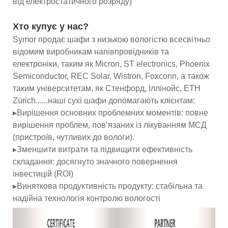
від електростатичного розряду)
Хто купує у нас?
Symor продає шафи з низькою вологістю всесвітньо
відомим виробникам напівпровідників та
електроніки, таким як Micron, ST electronics, Phoenix
Semiconductor, REC Solar, Wistron, Foxconn, а також
таким університетам, як Стенфорд, Іллінойс, ETH
Zürich......наші сухі шафи допомагають клієнтам:
▸Вирішення основних проблемних моментів: повне
вирішення проблем, пов’язаних із лікуванням МСД
(пристроїв, чутливих до вологи).
▸Зменшити витрати та підвищити ефективність
складання: досягнуто значного повернення
інвестицій (ROI)
▸Виняткова продуктивність продукту: стабільна та
надійна технологія контролю вологості