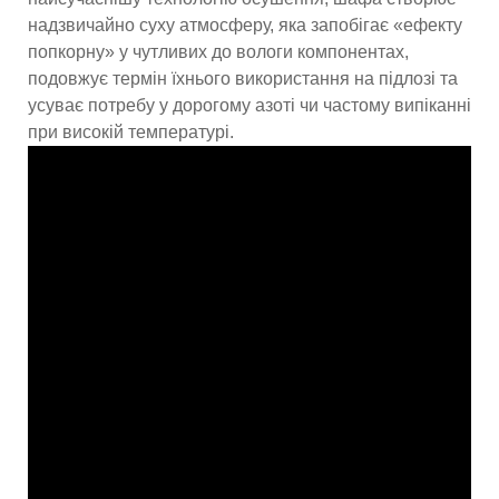
надзвичайно суху атмосферу, яка запобігає «ефекту
попкорну» у чутливих до вологи компонентах,
подовжує термін їхнього використання на підлозі та
усуває потребу у дорогому азоті чи частому випіканні
при високій температурі.