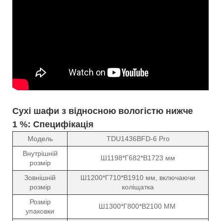
Сухі шафи з відносною вологістю нижче
1 %: Специфікація
Модель
TDU1436BFD-6 Pro
Внутрішній
Ш1198*Г682*В1723 мм
розмір
Зовнішній
Ш1200*Г710*В1910 мм, включаючи
розмір
коліщатка
Розмір
Ш1300*Г800*В2100 ММ
упаковки