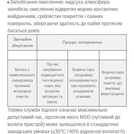
▸Запобігання окисленню: надсуха атмосфера
запобігає окисленню відкритих мідних контактних
майданчиків, сріблястих покриттів і паяних
поверхонь, зберігаючи здатність до пайки протягом
багатьох років
Звичайне
Процес оплавлення
зберігання
Під час
Волога з
нагрівання
Водяна пара
Водяна пара
навколишнього
підвищується
продовжує
розриває
середовища
тиск водяної
розширюватися
пакети, що
проникає
пари, яка
при нагріванні,
викликає
всередину
розділяє
роздуваючи
мікротріщини.
пакетів.
матрицю та
упаковки.
смолу.
Термін служби підлоги означає максимально
допустимий час, протягом якого MSD (чутливий до
вологи пристрій) може залишатися в стандартних
заводських умовах (≤30°C / 60% відносної вологості)