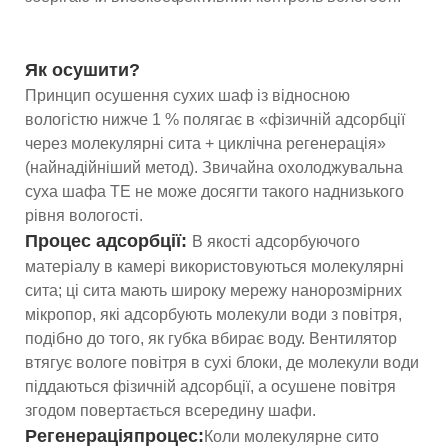
Як осушити?
Принцип осушення сухих шаф із відносною
вологістю нижче 1 % полягає в «фізичній адсорбції
через молекулярні сита + циклічна регенерація»
(найнадійніший метод). Звичайна охолоджувальна
суха шафа TE не може досягти такого наднизького
рівня вологості.
Процес адсорбції:
В якості адсорбуючого
матеріалу в камері використовуються молекулярні
сита; ці сита мають широку мережу нанорозмірних
мікропор, які адсорбують молекули води з повітря,
подібно до того, як губка вбирає воду. Вентилятор
втягує вологе повітря в сухі блоки, де молекули води
піддаються фізичній адсорбції, а осушене повітря
згодом повертається всередину шафи.
Регенерація
процес
:
Коли молекулярне сито