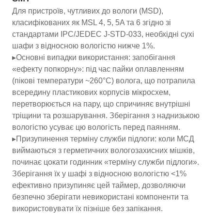
Для пристроїв, чутливих до вологи (MSD),
класифікованих як MSL 4, 5, 5A та 6 згідно зі
стандартами IPC/JEDEC J-STD-033, необхідні сухі
шафи з відносною вологістю нижче 1%.
▸Основні випадки використання: запобігання
«ефекту попкорну»: під час пайки оплавленням
(пікові температури ~260°C) волога, що потрапила
всередину пластикових корпусів мікросхем,
перетворюється на пару, що спричиняє внутрішні
тріщини та розшарування. Зберігання з наднизькою
вологістю усуває цю вологість перед паянням.
▸Призупинення терміну служби підлоги: коли МСД
виймаються з герметичних вологозахисних мішків,
починає цокати годинник «терміну служби підлоги».
Зберігання їх у шафі з відносною вологістю <1%
ефективно призупиняє цей таймер, дозволяючи
безпечно зберігати невикористані компоненти та
використовувати їх пізніше без запікання.