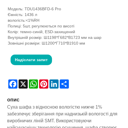
Модель: TDU1436BFD-6 Pro
Ємність: 1436 л
вологість:<1%RH
Полиці: 5шт, регулюються по висоті
Колір: темно-синій, ESD-захищений
Внутрішній розмір: Ш1198*Г682*В1723 мм на шар
Зовнішні розміри: Ш1200*Г710*В1910 мм
Надіслати запит
Facebook
X
WhatsApp
Pinterest
LinkedIn
Share
опис
Суха шафа з відносною вологістю нижче 1%
забезпечує зберігання при наднизькій вологості для
виробничих ліній SMT. Використовуючи
найсучаснішу технологію осушення, шафа створює