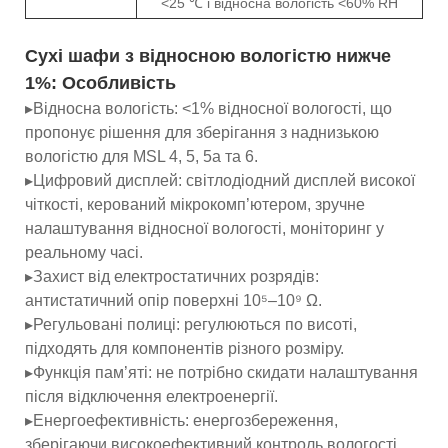
<25 ℃ і відносна вологість <60% RH
Сухі шафи з відносною вологістю нижче
1%:
Особливість
▸Відносна вологість: <1% відносної вологості, що
пропонує рішення для зберігання з наднизькою
вологістю для MSL 4, 5, 5a та 6.
▸Цифровий дисплей: світлодіодний дисплей високої
чіткості, керований мікрокомп’ютером, зручне
налаштування відносної вологості, моніторинг у
реальному часі.
▸Захист від електростатичних розрядів:
антистатичний опір поверхні 10⁵–10⁹ Ω.
▸Регульовані полиці: регулюються по висоті,
підходять для компонентів різного розміру.
▸Функція пам’яті: не потрібно скидати налаштування
після відключення електроенергії.
▸Енергоефективність: енергозбереження,
зберігаючи високоефективний контроль вологості.