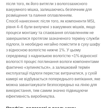
після того, як його витягли з вологозахисного
вакуумного мішка, залишаючись безпечним для
розміщення та паяння оплавленням.
Спосіб нанесення: після того, як компоненти MSL
рівня 4–6 були вилучені з вакуумних мішків, якщо
процеси монтажу та спаювання оплавленням не
завершилися протягом зазначеного терміну служби
підлоги, їх необхідно негайно помістити в суху шафу
з відносною вологістю нижче 1%. У цьому
середовищі з наднизькою вологістю <1% відносної
вологості процес поглинання вологи компонентами
фактично «зупиняється», а залишковий термін
експлуатації підлоги перестає витрачатися, у сухій
камері не відбувається попереднього випікання, яке
можна завантажувати безпосередньо на лінію для
використання, тим самим значно підвищуючи
ефективність виробництва.