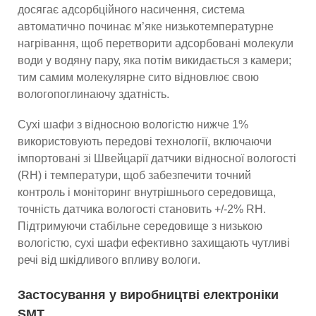
досягає адсорбційного насичення, система
автоматично починає м’яке низькотемпературне
нагрівання, щоб перетворити адсорбовані молекули
води у водяну пару, яка потім викидається з камери;
тим самим молекулярне сито відновлює свою
вологопоглинаючу здатність.
Сухі шафи з відносною вологістю нижче 1%
використовують передові технології, включаючи
імпортовані зі Швейцарії датчики відносної вологості
(RH) і температури, щоб забезпечити точний
контроль і моніторинг внутрішнього середовища,
точність датчика вологості становить +/-2% RH.
Підтримуючи стабільне середовище з низькою
вологістю, сухі шафи ефективно захищають чутливі
речі від шкідливого впливу вологи.
Застосування у виробництві електроніки
SMT