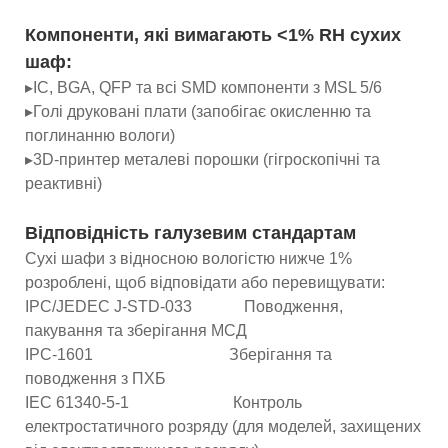
Компоненти, які вимагають <1% RH сухих
шаф:
▸ІС, BGA, QFP та всі SMD компоненти з MSL 5/6
▸Голі друковані плати (запобігає окисленню та
поглинанню вологи)
▸3D-принтер металеві порошки (гігроскопічні та
реактивні)
Відповідність галузевим стандартам
Сухі шафи з відносною вологістю нижче 1%
розроблені, щоб відповідати або перевищувати:
IPC/JEDEC J-STD-033 Поводження,
пакування та зберігання МСД
IPC-1601 Зберігання та
поводження з ПХБ
IEC 61340-5-1 Контроль
електростатичного розряду (для моделей, захищених