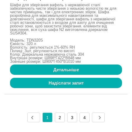
Шафи для зберігання вафель з нержавіючої сталі
забезпечують чисте зберігання з низькою вологістю як для
чистих приміщень, так і для електронних збірок. Шафа
розроблена для максимального навантаження та
довговічності, шафи для зберігання вафель з нержавіючої
сталі встановлюються з входом для азоту для очищення
робочої зони, щоб захистити зберігання. елементи від
окислення, вся суха шафа N2 виготовлена ​​дзеркалом
SUS#304.
Модель: TDN320S
Ємність: 320 л
Вологість: регулюється 1%-60% RH
Полиці: 3шт, регулюються по висоті
Колір: Дзеркальна нержавіюча сталь 304
Внутрішні розміри: Ш898*Г422*В848 мм
Зовнішні розміри: Ш900*Г450*В1010 мм
Детальніше
Надіслати запит
1
2
3
4