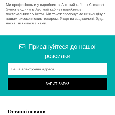
Ми професіонали у виробництві Азотний кабінет Climatest
Symor є одним із Азотний кабінет виробників і
постачальників у Китаї. Ми також пропонуємо низьку ціну з
нашим високоякісним товаром. Якщо ви зацікавлені, будь
ласка, зв'яжіться з нами.
Приєднуйтеся до нашої
розсилки
Останні новини