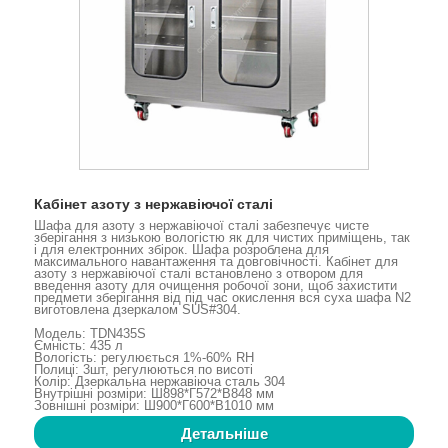
Кабінет азоту з нержавіючої сталі
Шафа для азоту з нержавіючої сталі забезпечує чисте
зберігання з низькою вологістю як для чистих приміщень, так
і для електронних збірок. Шафа розроблена для
максимального навантаження та довговічності. Кабінет для
азоту з нержавіючої сталі встановлено з отвором для
введення азоту для очищення робочої зони, щоб захистити
предмети зберігання від під час окислення вся суха шафа N2
виготовлена ​​дзеркалом SUS#304.
Модель: TDN435S
Ємність: 435 л
Вологість: регулюється 1%-60% RH
Полиці: 3шт, регулюються по висоті
Колір: Дзеркальна нержавіюча сталь 304
Внутрішні розміри: Ш898*Г572*В848 мм
Зовнішні розміри: Ш900*Г600*В1010 мм
Детальніше