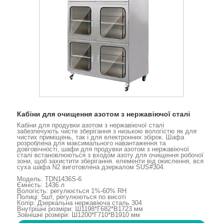
Кабіни для очищення азотом з нержавіючої сталі
Кабіни для продувки азотом з нержавіючої сталі
забезпечують чисте зберігання з низькою вологістю як для
чистих приміщень, так і для електронних збірок. Шафа
розроблена для максимального навантаження та
довговічності, шафи для продувки азотом з нержавіючої
сталі встановлюються з входом азоту для очищення робочої
зони, щоб захистити зберігання. елементи від окислення, вся
суха шафа N2 виготовлена ​​дзеркалом SUS#304.
Модель: TDN1436S-6
Ємність: 1436 л
Вологість: регулюється 1%-60% RH
Полиці: 5шт, регулюються по висоті
Колір: Дзеркальна нержавіюча сталь 304
Внутрішні розміри: Ш1198*Г682*В1723 мм
Зовнішні розміри: Ш1200*Г710*В1910 мм