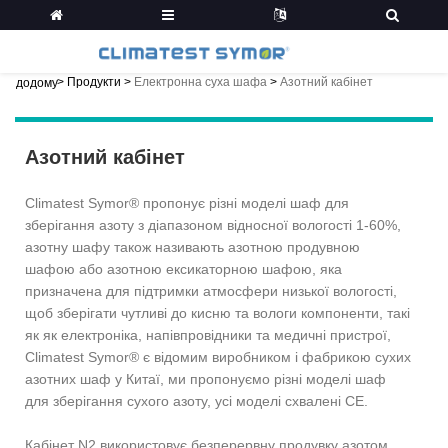
>
Продукти
>
Електронна суха шафа
>
Азотний кабінет
додому
Азотний кабінет
Climatest Symor® пропонує різні моделі шаф для
зберігання азоту з діапазоном відносної вологості 1-60%,
азотну шафу також називають азотною продувною
шафою або азотною ексикаторною шафою, яка
призначена для підтримки атмосфери низької вологості,
щоб зберігати чутливі до кисню та вологи компоненти, такі
як як електроніка, напівпровідники та медичні пристрої,
Climatest Symor® є відомим виробником і фабрикою сухих
азотних шаф у Китаї, ми пропонуємо різні моделі шаф
для зберігання сухого азоту, усі моделі схвалені CE.
Кабінет N2 використовує безперервну продувку азотом