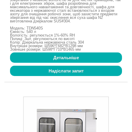
і для електронних збірок, шафа розроблена для
максимального навантаження та довговічності, шафа для
ексикатора з нержавіючої сталі встановлюється з входом
азоту для очищення робочої зони, щоб захистити предмети
зберігання від під час окислення вся суха шафа N2
виготовлена ​​дзеркалом SUS#304.
Модель: TDN540S
Ємність: 540 л
Вологість: регулюється 1%-60% RH
Полиці: 3шт, регулюються по висоті
Колір: Дзеркальна нержавіюча сталь 304
Внутрішні розміри: Ш596*Г682*В1298 мм
Зовнішні розміри: Ш598*Г710*В1465 мм
Детальніше
Надіслати запит