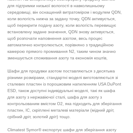
для підтримки низької вологості в навколишньому
середовищі, він оснащений витратоміром і модулем QDN,
коли вологість нижча за задану точку, QDN активується,
щоб перекрити подачу азоту, коли вологість перевищує
встановлену задане значення, QDN знову активується,
щоб розпочати наповнення азотом, весь процес
автоматично контролюється, порівняно з традиційною
камерою прямого промивання N2, таким чином значно
зменшується споживання азоту та економія коштів,
Шафи для продувки азотом поставляються з десятьма
різними розмірами, стандартні моделі виготовляються зі
сталевих пластин із порошковим напиленням USA DuPont
ESD, також доступні індивідуальні моделі, такі як шафа
для азоту з нержавіючої сталі, шафа для азоту з
контрольованим вмістом O2, яка підходить для зберігання
пластин, IC, скріплені металеві матеріали (мідний дріт,
срібний дріт, золотий дріт) тощо.
Climatest Symor® експортує шафи для зберігання азоту