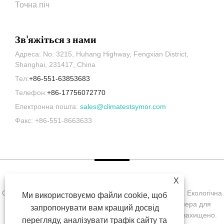
Точна піч
Зв'яжіться з нами
Адреса: No. 3215, Huhang Highway, Fengxian District,
Shanghai, 231417, China
Тел:
+86-551-63853683
Телефон:
+86-17756072770
Електронна пошта:
sales@climatestsymor.com
Факс: +86-551-8663633
X
Copyright © Symor Instrument Equipment Co., Ltd., 2022. Екологічна
Ми використовуємо файли cookie, щоб
випробувальна камера, електронна суха шафа, камера для
запропонувати вам кращий досвід
випробувань на прискорене вивітрювання. Усі права захищено.
перегляду, аналізувати трафік сайту та