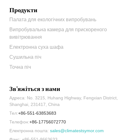
Продукти
Палата для екологічних випробувань
Випробувальна камера для прискореного
вивітрювання
Електронна суха шафа
Сушильна піч
Точна піч
Зв'яжіться з нами
Адреса: No. 3215, Huhang Highway, Fengxian District,
Shanghai, 231417, China
Тел:
+86-551-63853683
Телефон:
+86-17756072770
Електронна пошта:
sales@climatestsymor.com
Факс: +86-551-8663633