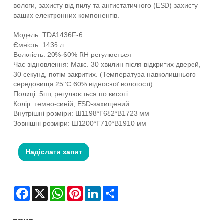
вологи, захисту від пилу та антистатичного (ESD) захисту
ваших електронних компонентів.
Модель: TDA1436F-6
Ємність: 1436 л
Вологість: 20%-60% RH регулюється
Час відновлення: Макс. 30 хвилин після відкритих дверей,
30 секунд, потім закритих. (Температура навколишнього
середовища 25°C 60% відносної вологості)
Полиці: 5шт, регулюються по висоті
Колір: темно-синій, ESD-захищений
Внутрішні розміри: Ш1198*Г682*В1723 мм
Зовнішні розміри: Ш1200*Г710*В1910 мм
Надіслати запит
Facebook
X
WhatsApp
Pinterest
LinkedIn
Share