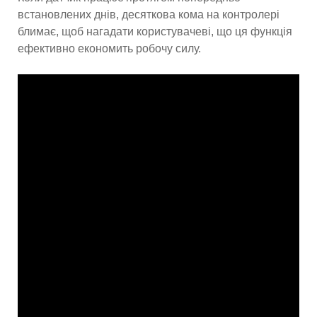
встановлених днів, десяткова кома на контролері
блимає, щоб нагадати користувачеві, що ця функція
ефективно економить робочу силу.