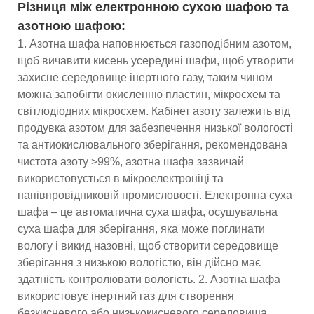
Різниця між електронною сухою шафою та
азотною шафою:
1. Азотна шафа наповнюється газоподібним азотом,
щоб вичавити кисень усередині шафи, щоб утворити
захисне середовище інертного газу, таким чином
можна запобігти окисленню пластин, мікросхем та
світлодіодних мікросхем. Кабінет азоту залежить від
продувка азотом для забезпечення низької вологості
та антиокислювального зберігання, рекомендована
чистота азоту >99%, азотна шафа зазвичай
використовується в мікроелектроніці та
напівпровідниковій промисловості. Електронна суха
шафа – це автоматична суха шафа, осушувальна
суха шафа для зберігання, яка може поглинати
вологу і викид назовні, щоб створити середовище
зберігання з низькою вологістю, він дійсно має
здатність контролювати вологість. 2. Азотна шафа
використовує інертний газ для створення
безкисневого або низькокисневого середовища,