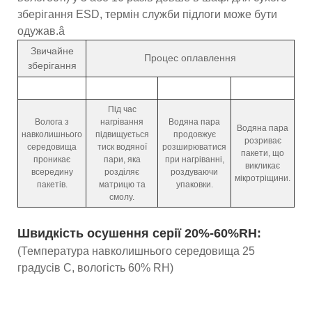
зберігання ESD, термін служби підлоги може бути
одужав.â
Звичайне
Процес оплавлення
зберігання
Під час
Волога з
нагрівання
Водяна пара
Водяна пара
навколишнього
підвищується
продовжує
розриває
середовища
тиск водяної
розширюватися
пакети, що
проникає
пари, яка
при нагріванні,
викликає
всередину
розділяє
роздуваючи
мікротріщини.
пакетів.
матрицю та
упаковки.
смолу.
Швидкість осушення серії 20%-60%RH:
(Температура навколишнього середовища 25
градусів C, вологість 60% RH)