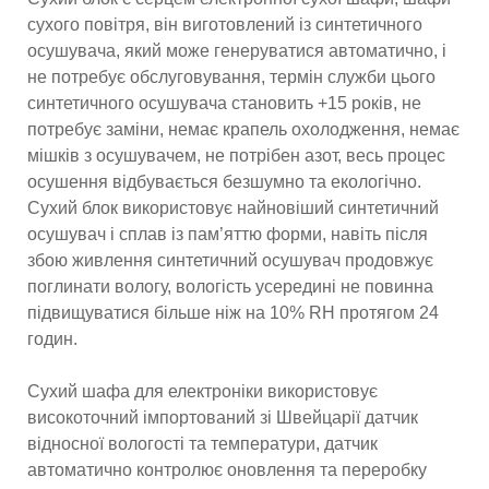
сухого повітря, він виготовлений із синтетичного
осушувача, який може генеруватися автоматично, і
не потребує обслуговування, термін служби цього
синтетичного осушувача становить +15 років, не
потребує заміни, немає крапель охолодження, немає
мішків з осушувачем, не потрібен азот, весь процес
осушення відбувається безшумно та екологічно.
Сухий блок використовує найновіший синтетичний
осушувач і сплав із пам’яттю форми, навіть після
збою живлення синтетичний осушувач продовжує
поглинати вологу, вологість усередині не повинна
підвищуватися більше ніж на 10% RH протягом 24
годин.
Сухий шафа для електроніки використовує
високоточний імпортований зі Швейцарії датчик
відносної вологості та температури, датчик
автоматично контролює оновлення та переробку