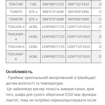
TDA718F
718L
596*682*1723
598*710*1910
15
TDA870
870 л
898*572*1698
900*600*1890
15
TDA870F
870 л
898*572*1698
900*600*1890
15
TDA1436-4
1436L
1198*682*1723
1200*710*1910
25
TDA1436F-
1436L
1198*682*1723
1200*710*1910
25
4
TDA1436-6
1436L
1198*682*1723
1200*710*1910
25
TDA1436F-
1436L
1198*682*1723
1200*710*1910
25
6
Особливість
· Приймає оригінальний імпортований зі Швейцарії
датчик вологості та температури.
-Це забезпечує високу точність використання, крім
того, шафа для сухого зберігання ESD має функцію
пам’яті, тому не потрібно переналаштовувати після