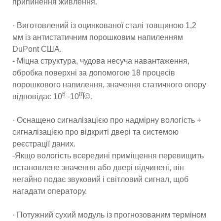
припинення живлення.
· Виготовлений із оцинкованої сталі товщиною 1,2
мм із антистатичним порошковим напиленням
DuPont США.
- Міцна структура, чудова несуча навантаження,
обробка поверхні за допомогою 18 процесів
порошкового напилення, значення статичного опору
6
8
відповідає 10
-10
Î©.
· Оснащено сигналізацією про надмірну вологість +
сигналізацією про відкриті двері та системою
реєстрації даних.
-Якщо вологість всередині приміщення перевищить
встановлене значення або двері відчинені, він
негайно подає звуковий і світловий сигнал, щоб
нагадати оператору.
· Потужний сухий модуль із прогнозованим терміном