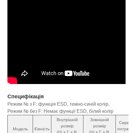
Специфікація
Режим № з F: функція ESD, темно-синій колір.
Режим № без F: Немає функції ESD, білий колір
Внутрішній
Зовнішній
Серед
розмір
розмір
Модель
Ємність
потужні
(Ш × Г × В,
(Ш × Г × В,