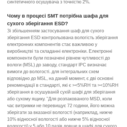
синтетичного осушувача з точністю 2%.
Чому в процесі SMT потрібна шафа для
сухого зберігання ESD?
Зі збільшенням застосування шаф для сухого
зберігання ESD контрольована вологість зберігання
електронних компонентів стає важливою у
виробництві та складанні електроніки. Електронні
компоненти були позначені рівнем чутливості до
вологи (MSL) до заводу, стандарт IPC визначає
вимоги до вологості. для інтегральних схем
відповідно до MSL, на даний момент, є дві основні
рекомендації в стандарті, які є ><5%RH та ><10%RH
зберігання в осушуваній сухій шафі для зберігання
або сухому ящику. "Для розпакованого MSD, коли
час витримки не перевищує 72 години, його можна
зберігати за вказаної вологості (наприклад, нижче
10% відносної вологості або нижче 5% відносної
вологості) у 5 або 10 разів довше в шафі для сухого