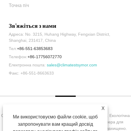
Точна піч
Зв'яжіться з нами
Адреса: No. 3215, Huhang Highway, Fengxian District,
Shanghai, 231417, China
Тел:
+86-551-63853683
Телефон:
+86-17756072770
Електронна пошта:
sales@climatestsymor.com
Факс: +86-551-8663633
X
Copyright © Symor Instrument Equipment Co., Ltd., 2022. Екологічна
Ми використовуємо файли cookie, щоб
випробувальна камера, електронна суха шафа, камера для
запропонувати вам кращий досвід
випробувань на прискорене вивітрювання. Усі права захищено.