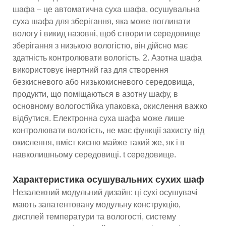
шафа – це автоматична суха шафа, осушувальна
суха шафа для зберігання, яка може поглинати
вологу і викид назовні, щоб створити середовище
зберігання з низькою вологістю, він дійсно має
здатність контролювати вологість. 2. Азотна шафа
використовує інертний газ для створення
безкисневого або низькокисневого середовища,
продукти, що поміщаються в азотну шафу, в
основному вологостійка упаковка, окислення важко
відбутися. Електронна суха шафа може лише
контролювати вологість, не має функції захисту від
окислення, вміст кисню майже такий же, як і в
навколишньому середовищі. t середовище.
Характеристика осушувальних сухих шаф
Незалежний модульний дизайн: ці сухі осушувачі
мають запатентовану модульну конструкцію,
дисплей температури та вологості, систему