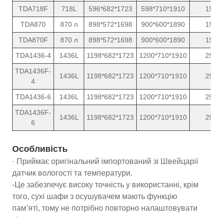
TDA718F
718L
596*682*1723
598*710*1910
15
TDA870
870 л
898*572*1698
900*600*1890
15
TDA870F
870 л
898*572*1698
900*600*1890
15
TDA1436-4
1436L
1198*682*1723
1200*710*1910
25
TDA1436F-
1436L
1198*682*1723
1200*710*1910
25
4
TDA1436-6
1436L
1198*682*1723
1200*710*1910
25
TDA1436F-
1436L
1198*682*1723
1200*710*1910
25
6
Особливість
· Приймає оригінальний імпортований зі Швейцарії
датчик вологості та температури.
-Це забезпечує високу точність у використанні, крім
того, сухі шафи з осушувачем мають функцію
пам’яті, тому не потрібно повторно налаштовувати