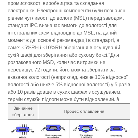
промисловості виробництва та складання
електроніки. Електронні компоненти були позначені
рівнем чутливості до вологи (MSL) перед заводом,
стандарт IPC визначає вимоги до вологості для
інтегральних схем відповідно до MSL, на даний
момент є дві основні рекомендації в стандарті, а
саме: <5%RH і <10%RH зберігання в осушуваній
сухій шафі для зберігання або сухому боксі."Для
розпакованого MSD, коли час витримки не
перевищує 72 години, його можна зберігати за
вказаної вологості (наприклад, нижче 10% відносної
вологості або нижче 5% відносної вологості) у 5 разів
або 10 разів довше в сухих шафах з осушувачем,
термін служби підлоги може бути відновлений. â
Звичайне
Процес оплавлення
зберігання