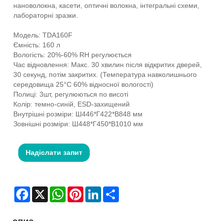
нановолокна, касети, оптичні волокна, інтегральні схеми,
лабораторні зразки.
Модель: TDA160F
Ємність: 160 л
Вологість: 20%-60% RH регулюється
Час відновлення: Макс. 30 хвилин після відкритих дверей,
30 секунд, потім закритих. (Температура навколишнього
середовища 25°C 60% відносної вологості)
Полиці: 3шт, регулюються по висоті
Колір: темно-синій, ESD-захищений
Внутрішні розміри: Ш446*Г422*В848 мм
Зовнішні розміри: Ш448*Г450*В1010 мм
Надіслати запит
Facebook
X
WhatsApp
Pinterest
LinkedIn
Share