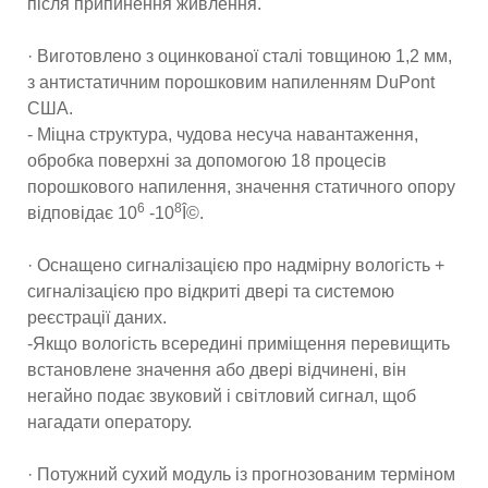
після припинення живлення.
· Виготовлено з оцинкованої сталі товщиною 1,2 мм,
з антистатичним порошковим напиленням DuPont
США.
- Міцна структура, чудова несуча навантаження,
обробка поверхні за допомогою 18 процесів
порошкового напилення, значення статичного опору
6
8
відповідає 10
-10
Î©.
· Оснащено сигналізацією про надмірну вологість +
сигналізацією про відкриті двері та системою
реєстрації даних.
-Якщо вологість всередині приміщення перевищить
встановлене значення або двері відчинені, він
негайно подає звуковий і світловий сигнал, щоб
нагадати оператору.
· Потужний сухий модуль із прогнозованим терміном