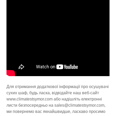
Для отримання додаткової інформації про осушувачі
сухих шаф, будь ласка, відвідайте наш веб-сайт
www.climatestsymor.com або надішліть електронні
листи безпосередньо на sales@climatestsymor.com,
ми повернемо вас якнайшвидше, ласкаво просимо