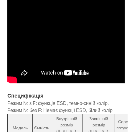
Специфікація
Режим № з F: функція ESD, темно-синій колір.
Режим № без F: Немає функції ESD, білий колір
Внутрішній
Зовнішній
Серед
розмір
розмір
Модель
Ємність
потужні
(Ш × Г × В,
(Ш × Г × В,