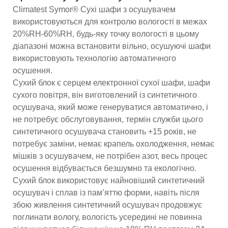
Climatest Symor® Сухі шафи з осушувачем
використовуються для контролю вологості в межах
20%RH-60%RH, будь-яку точку вологості в цьому
діапазоні можна встановити вільно, осушуючі шафи
використовують технологію автоматичного
осушення.
Сухий блок є серцем електронної сухої шафи, шафи
сухого повітря, він виготовлений із синтетичного
осушувача, який може генеруватися автоматично, і
не потребує обслуговування, термін служби цього
синтетичного осушувача становить +15 років, не
потребує заміни, немає крапель охолодження, немає
мішків з осушувачем, не потрібен азот, весь процес
осушення відбувається безшумно та екологічно.
Сухий блок використовує найновіший синтетичний
осушувач і сплав із пам’яттю форми, навіть після
збою живлення синтетичний осушувач продовжує
поглинати вологу, вологість усередині не повинна