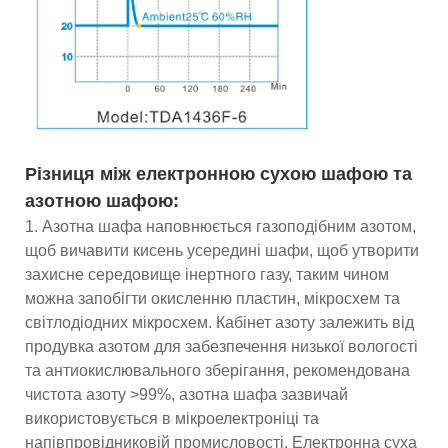
Різниця між електронною сухою шафою та
азотною шафою:
1. Азотна шафа наповнюється газоподібним азотом,
щоб вичавити кисень усередині шафи, щоб утворити
захисне середовище інертного газу, таким чином
можна запобігти окисленню пластин, мікросхем та
світлодіодних мікросхем. Кабінет азоту залежить від
продувка азотом для забезпечення низької вологості
та антиокислювального зберігання, рекомендована
чистота азоту >99%, азотна шафа зазвичай
використовується в мікроелектроніці та
напівпровідниковій промисловості. Електронна суха