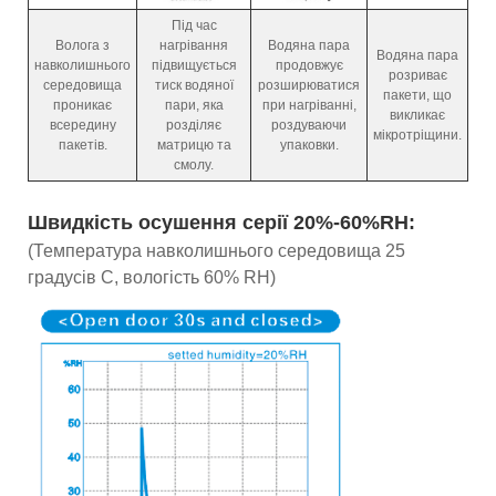
Під час
Волога з
нагрівання
Водяна пара
Водяна пара
навколишнього
підвищується
продовжує
розриває
середовища
тиск водяної
розширюватися
пакети, що
проникає
пари, яка
при нагріванні,
викликає
всередину
розділяє
роздуваючи
мікротріщини.
пакетів.
матрицю та
упаковки.
смолу.
Швидкість осушення серії 20%-60%RH:
(Температура навколишнього середовища 25
градусів C, вологість 60% RH)