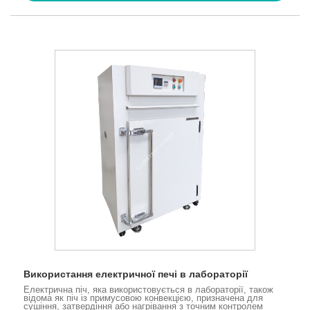
Використання електричної печі в лабораторії
Електрична піч, яка використовується в лабораторії, також
відома як піч із примусовою конвекцією, призначена для
сушіння, затвердіння або нагрівання з точним контролем