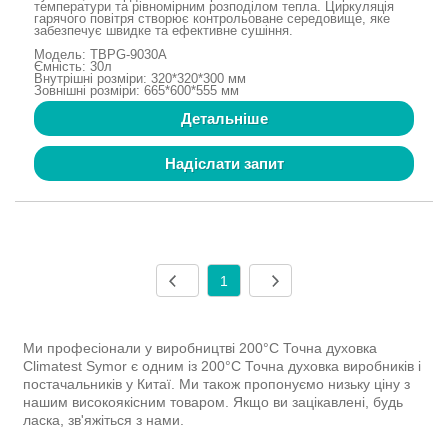
температури та рівномірним розподілом тепла. Циркуляція
гарячого повітря створює контрольоване середовище, яке
забезпечує швидке та ефективне сушіння.
Модель: TBPG-9030A
Ємність: 30л
Внутрішні розміри: 320*320*300 мм
Зовнішні розміри: 665*600*555 мм
Детальніше
Надіслати запит
1
Ми професіонали у виробництві 200°C Точна духовка
Climatest Symor є одним із 200°C Точна духовка виробників і
постачальників у Китаї. Ми також пропонуємо низьку ціну з
нашим високоякісним товаром. Якщо ви зацікавлені, будь
ласка, зв'яжіться з нами.