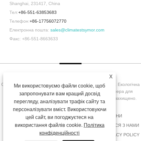
Shanghai, 231417, China
Тел:
+86-551-63853683
Телефон:
+86-17756072770
Електронна пошта:
sales@climatestsymor.com
Факс: +86-551-8663633
X
Copyright © Symor Instrument Equipment Co., Ltd., 2022. Екологічна
Ми використовуємо файли cookie, щоб
випробувальна камера, електронна суха шафа, камера для
запропонувати вам кращий досвід
випробувань на прискорене вивітрювання. Усі права захищено.
перегляду, аналізувати трафік сайту та
персоналізувати вміст. Використовуючи
ДОДОМУ
ПРО НАС
ПРОДУКТИ
НОВИНИ
цей сайт, ви погоджуєтеся на
використання файлів cookie.
Політика
ЗАВАНТАЖИТИ
НАДІСЛАТИ ЗАПИТ
ЗВ'ЯЖІТЬСЯ З НАМИ
конфіденційності
ПОСИЛАННЯ
SITEMAP
RSS
XML
PRIVACY POLICY