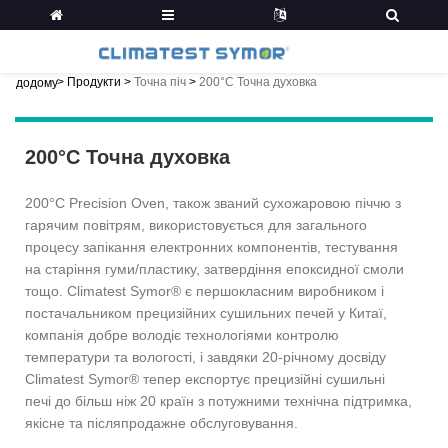
>
Продукти
>
Точна піч
>
200°C Точна духовка
додому
200°C Точна духовка
200°C Precision Oven, також званий сухожаровою піччю з
гарячим повітрям, використовується для загального
процесу запікання електронних компонентів, тестування
на старіння гуми/пластику, затвердіння епоксидної смоли
тощо. Climatest Symor® є першокласним виробником і
постачальником прецизійних сушильних печей у Китаї,
компанія добре володіє технологіями контролю
температури та вологості, і завдяки 20-річному досвіду
Climatest Symor® тепер експортує прецизійні сушильні
печі до більш ніж 20 країн з потужними технічна підтримка,
якісне та післяпродажне обслуговування.