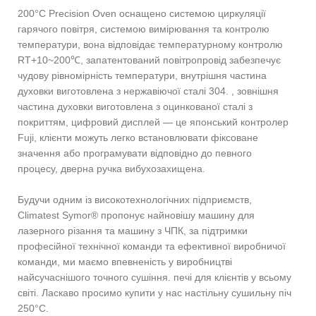
200°C Precision Oven оснащено системою циркуляції
гарячого повітря, системою вимірювання та контролю
температури, вона відповідає температурному контролю
RT+10~200℃, запатентований повітропровід забезпечує
чудову рівномірність температури, внутрішня частина
духовки виготовлена ​​з нержавіючої сталі 304. , зовнішня
частина духовки виготовлена ​​з оцинкованої сталі з
покриттям, цифровий дисплей — це японський контролер
Fuji, клієнти можуть легко встановлювати фіксоване
значення або програмувати відповідно до певного
процесу, дверна ручка вибухозахищена.
Будучи одним із високотехнологічних підприємств,
Climatest Symor® пропонує найновішу машину для
лазерного різання та машину з ЧПК, за підтримки
професійної технічної команди та ефективної виробничої
команди, ми маємо впевненість у виробництві
найсучаснішого точного сушіння. печі для клієнтів у всьому
світі. Ласкаво просимо купити у нас настільну сушильну піч
250°C.