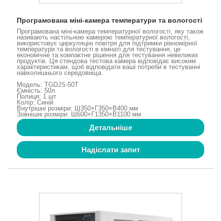
Програмована міні-камера температури та вологості
Програмована міні-камера температурної вологості, яку також
називають настільною камерою температурної вологості,
використовує циркуляцію повітря для підтримки рівномірної
температури та вологості в кімнаті для тестування, це
економічне та компактне рішення для тестування невеликих
продуктів. Ця стендова тестова камера відповідає високим
характеристикам, щоб відповідати ваші потреби в тестуванні
навколишнього середовища.
Модель: TGDJS-50T
Ємність: 50л
Полиця: 1 шт
Колір: Синій
Внутрішні розміри: Ш350×Г350×В400 мм
Зовнішні розміри: Ш600×Г1350×В1100 мм
Детальніше
Надіслати запит