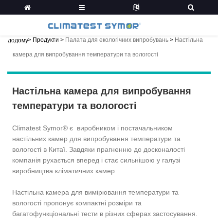
>
Продукти
>
Палата для екологічних випробувань
>
Настільна
додому
камера для випробування температури та вологості
Настільна камера для випробування
температури та вологості
Climatest Symor® є виробником і постачальником
настільних камер для випробування температури та
вологості в Китаї. Завдяки прагненню до досконалості
компанія рухається вперед і стає сильнішою у галузі
виробництва кліматичних камер.
Настільна камера для вимірювання температури та
вологості пропонує компактні розміри та
багатофункціональні тести в різних сферах застосування.