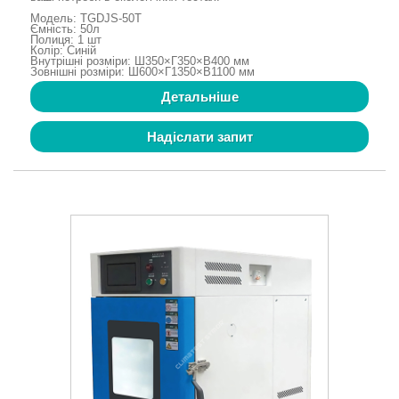
Модель: TGDJS-50T
Ємність: 50л
Полиця: 1 шт
Колір: Синій
Внутрішні розміри: Ш350×Г350×В400 мм
Зовнішні розміри: Ш600×Г1350×В1100 мм
Детальніше
Надіслати запит