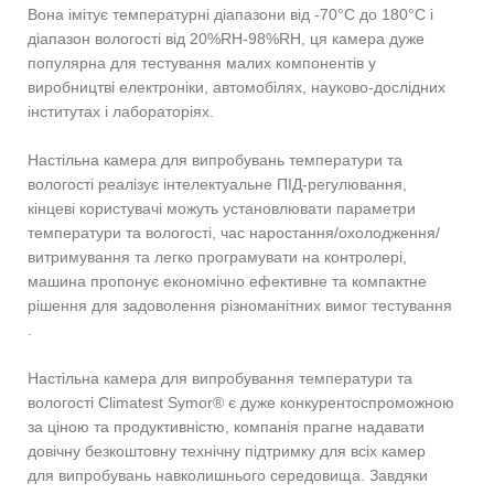
Вона імітує температурні діапазони від -70°C до 180°C і
діапазон вологості від 20%RH-98%RH, ця камера дуже
популярна для тестування малих компонентів у
виробництві електроніки, автомобілях, науково-дослідних
інститутах і лабораторіях.
Настільна камера для випробувань температури та
вологості реалізує інтелектуальне ПІД-регулювання,
кінцеві користувачі можуть установлювати параметри
температури та вологості, час наростання/охолодження/
витримування та легко програмувати на контролері,
машина пропонує економічно ефективне та компактне
рішення для задоволення різноманітних вимог тестування
.
Настільна камера для випробування температури та
вологості Climatest Symor® є дуже конкурентоспроможною
за ціною та продуктивністю, компанія прагне надавати
довічну безкоштовну технічну підтримку для всіх камер
для випробувань навколишнього середовища. Завдяки