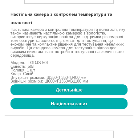
Настільна камера з контролем температури та
вологості
Настільна камера з контролем температури та вологості, яку
також називають настільною камерою з вологістю,
використовує циркуляцію повітря для підтримки рівномірної
температури та вологості в кімнаті для тестування, це
економічне та компактне рішення для тестування невеликих
виробів. Ця стендова камера для тестування відповідає
високим вимогам. ваші потреби в тестуванні навколишнього
середовища.
Модель: TGDJS-50T
Ємність: 50л
Полиця: 1 шт
Колір: Синій
Внутрішні розміри: Ш350×Г350×В400 мм
Зовнішні розміри: Ш600×Г1350×В1100 мм
Детальніше
Надіслати запит