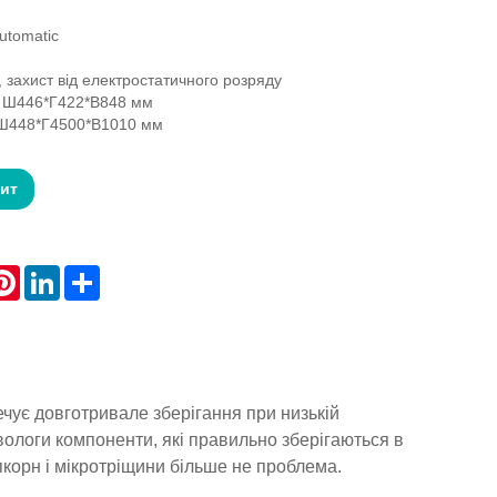
utomatic
, захист від електростатичного розряду
: Ш446*Г422*В848 мм
: Ш448*Г4500*В1010 мм
пит
atsApp
Pinterest
LinkedIn
Share
чує довготривале зберігання при низькій
ологи компоненти, які правильно зберігаються в
корн і мікротріщини більше не проблема.