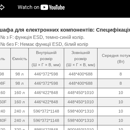
шафа для електронних компонентів: Специфікаці
№ з F: функція ESD, темно-синій колір.
№ без F: Немає функції ESD, білий колір
Внутрішній
Зовнішній
Середня потуж
ль
Ємність
розмір
розмір
(Вт)
(Ш × Г × В, мм)
(Ш × Г × В, мм)
98
98 л
446*372*598
448*400*688
8
98F
98 л
446*372*598
448*400*688
8
160
160 л
446*422*848
448*450*1010
10
60F
160 л
446*422*848
448*450*1010
10
240
240 л
596*372*1148
598*400*1310
10
40F
240 л
596*372*1148
598*400*1310
10
320
320 л
898*422*848
900*450*1010
10