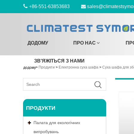
+86-551-63853683
sales@climatestsymo
ДОДОМУ
ПРО НАС
ПР
ЗВ'ЯЖІТЬСЯ З НАМИ
>
Продукти
>
Електронна суха шафа
>
Суха шафа для зб
додому
ПРОДУКТИ
Палата для екологічних
випробувань