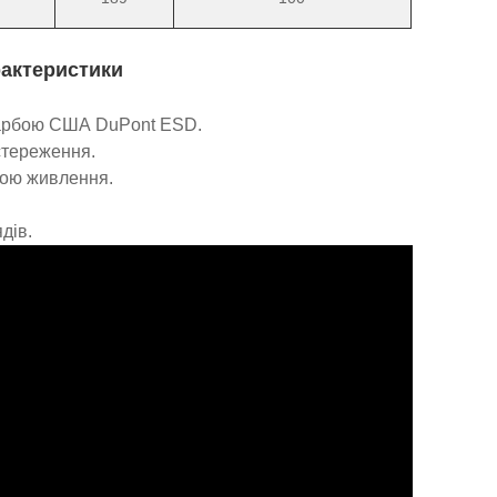
рактеристики
 фарбою США DuPont ESD.
остереження.
бою живлення.
дів.