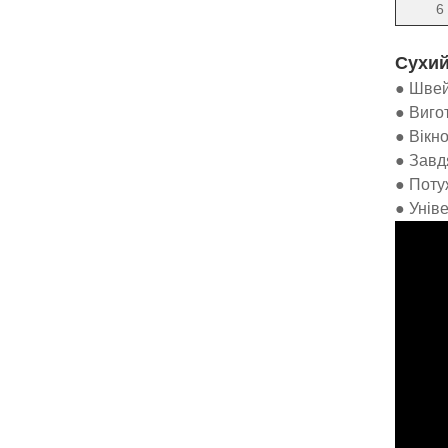
6
Сухий
● Швей
● Виго
● Вікно
● Завд
● Поту
● Уніве