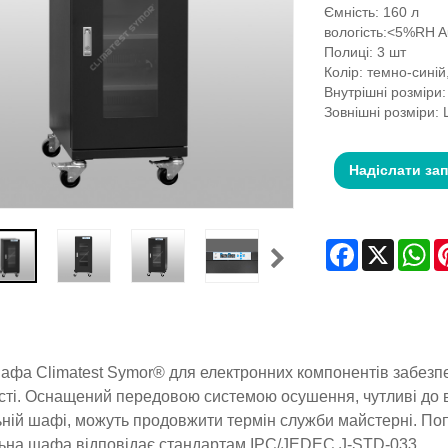
Ємність: 160 л
вологість:<5%RH A
Полиці: 3 шт
Колір: темно-синій
Внутрішні розміри
Зовнішні розміри
Надіслати за
Facebook
X
Wh
афа Climatest Symor® для електронних компонентів забезпе
сті. Оснащений передовою системою осушення, чутливі до в
ній шафі, можуть продовжити термін служби майстерні. Поп
на шафа відповідає стандартам IPC/JEDEC J-STD-033.