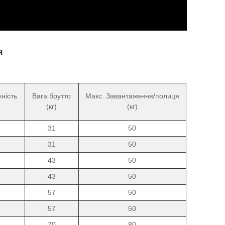
я
ність
Вага брутто
Макс. Завантаження/полиця
(кг)
(кг)
31
50
31
50
43
50
43
50
57
50
57
50
70
80