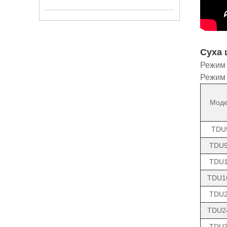
Суха 
Режим 
Режим 
Моде
TDU
TDU
TDU
TDU1
TDU
TDU2
TDU