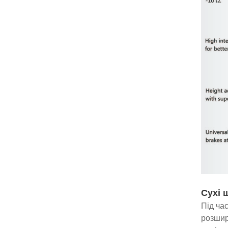
Сухі 
Під ча
розшир